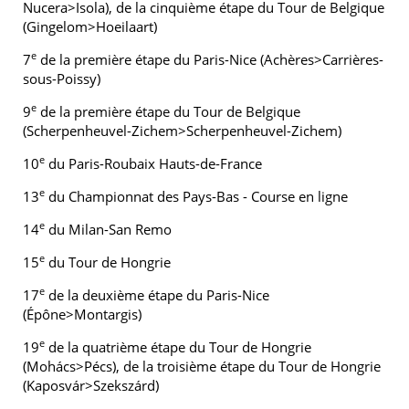
Nucera>Isola), de la cinquième étape du Tour de Belgique
(Gingelom>Hoeilaart)
e
7
de la première étape du Paris-Nice (Achères>Carrières-
sous-Poissy)
e
9
de la première étape du Tour de Belgique
(Scherpenheuvel-Zichem>Scherpenheuvel-Zichem)
e
10
du Paris-Roubaix Hauts-de-France
e
13
du Championnat des Pays-Bas - Course en ligne
e
14
du Milan-San Remo
e
15
du Tour de Hongrie
e
17
de la deuxième étape du Paris-Nice
(Épône>Montargis)
e
19
de la quatrième étape du Tour de Hongrie
(Mohács>Pécs), de la troisième étape du Tour de Hongrie
(Kaposvár>Szekszárd)