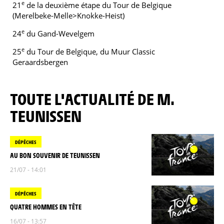
e
21
de la deuxième étape du Tour de Belgique
(Merelbeke-Melle>Knokke-Heist)
e
24
du Gand-Wevelgem
e
25
du Tour de Belgique, du Muur Classic
Geraardsbergen
TOUTE L'ACTUALITÉ DE M.
TEUNISSEN
DÉPÊCHES
AU BON SOUVENIR DE TEUNISSEN
21/07 - 14:01
DÉPÊCHES
QUATRE HOMMES EN TÊTE
16/07 - 13:57