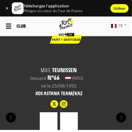
Téléchargez l'application
✕
Utiliser
Plongez au coeur du Tour de France
CLUB
FR
04/07 > 26/07/2026
MIKE
TEUNISSEN
N°66
(NED)
Dossard
né le 25/08/1992
XDS ASTANA TEAM/KAZ