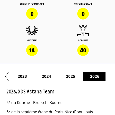
SPRINT INTERMÉDIAIRE
VICTOIRE D'ÉTAPE
0
0
VICTOIRES
PODIUMS
14
40
22
2023
2024
2025
2026
2026. XDS Astana Team
e
5
du Kuurne - Brussel - Kuurne
e
6
de la septième étape du Paris-Nice (Pont Louis