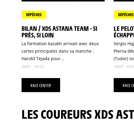
DÉPÊCHES
DÉPÊCHES
BILAN / XDS ASTANA TEAM - SI
LE PELO
PRÈS, SI LOIN
ÉCHAPP
La formation kazakh arrivait avec deux
Sergio Hig
cartes principales dans sa manche :
Pierna (Mo
Harold Tejada pour...
(Tudor) son
26/07 - 18:13
14/07 - 15:2
RACE CENTER
RACE C
LES COUREURS XDS A