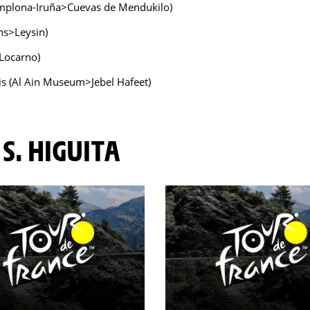
amplona-Iruña>Cuevas de Mendukilo)
ns>Leysin)
Locarno)
is (Al Ain Museum>Jebel Hafeet)
 S. HIGUITA