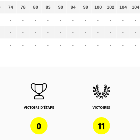
9
74
78
80
83
90
94
99
100
102
104
104
-
-
-
-
-
-
-
-
-
-
-
-
-
-
-
-
-
-
-
-
-
-
-
-
-
-
-
-
-
-
-
-
-
VICTOIRE D'ÉTAPE
VICTOIRES
0
11