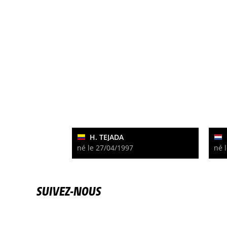
H. TEJADA
né le 27/04/1997
né 
SUIVEZ-NOUS