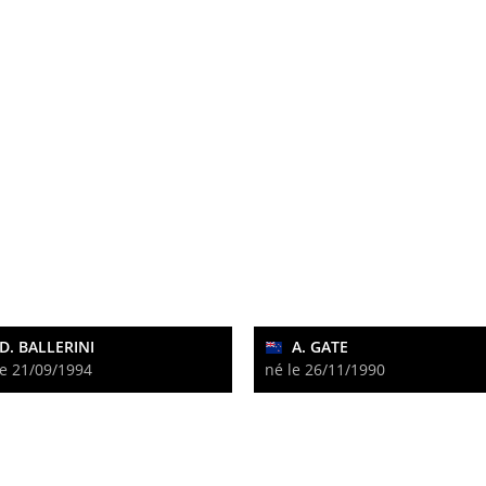
D. BALLERINI
A. GATE
le 21/09/1994
né le 26/11/1990