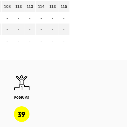
108
113
113
114
113
115
-
-
-
-
-
-
-
-
-
-
-
-
-
-
-
-
-
-
PODIUMS
39