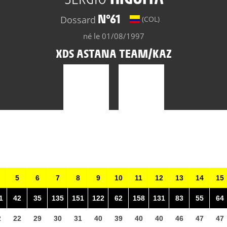
N°61
Dossard
(COL)
né le 01/08/1997
XDS ASTANA TEAM/KAZ
5
6
7
8
9
10
11
12
13
14
15
1
42
35
135
151
122
62
158
131
83
55
64
2
22
29
30
31
40
39
40
40
46
47
47