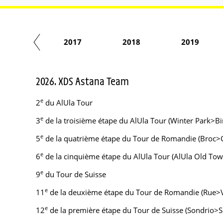
2016
2017
2018
2019
2026. XDS Astana Team
e
2
du AlUla Tour
e
3
de la troisième étape du AlUla Tour (Winter Park>B
e
5
de la quatrième étape du Tour de Romandie (Broc>
e
6
de la cinquième étape du AlUla Tour (AlUla Old To
e
9
du Tour de Suisse
e
11
de la deuxième étape du Tour de Romandie (Rue>Vuc
e
12
de la première étape du Tour de Suisse (Sondrio>S