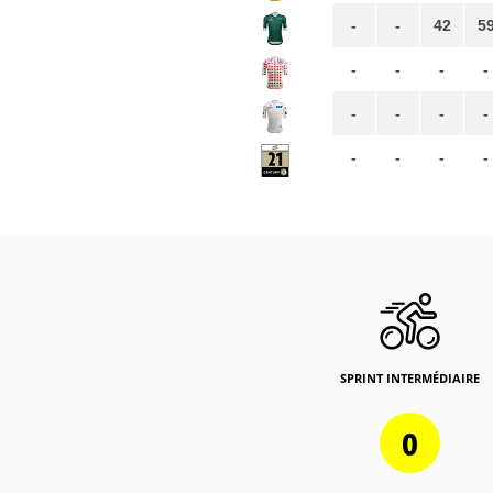
-
-
42
5
-
-
-
-
-
-
-
-
-
-
-
-
SPRINT INTERMÉDIAIRE
0