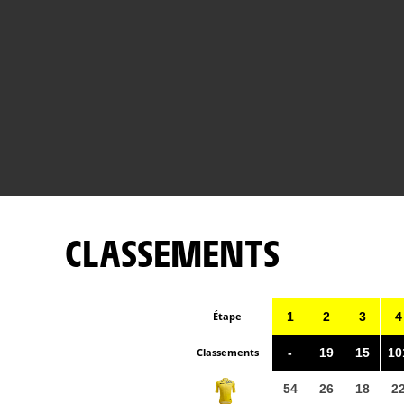
CLASSEMENTS
Étape
1
2
3
4
Classements
-
19
15
10
54
26
18
2