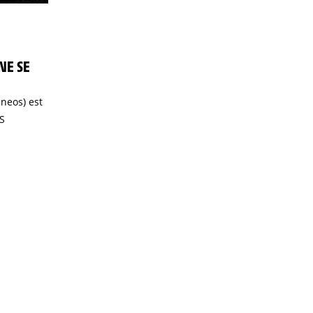
NE SE
neos) est
DS