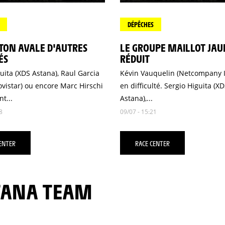
DÉPÊCHES
TON AVALE D'AUTRES
LE GROUPE MAILLOT JAU
ÉS
RÉDUIT
uita (XDS Astana), Raul Garcia
Kévin Vauquelin (Netcompany I
vistar) ou encore Marc Hirschi
en difficulté. Sergio Higuita (X
t...
Astana),...
8
09/07 - 15:21
ENTER
RACE CENTER
STANA TEAM