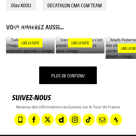
Olav KOOIJ
DECATHLON CMA CGM TEAM
TADEJ POGACAR : «
MADS PEDER
CHAQUE VICTOIRE
VAN DER POEL : « ÇA
L'UN DES OB
EST VRAIMENT
S'EST PASSÉ COMME
DE MA CARR
VOUS AIMEREZ AUSSI…
SPÉCIALE »
DANS UN RÊVE »
DÉSORMAIS
»
LIRE LA SUITE
LIRE LA SUITE
LIRE LA SU
PLUS DE CONTENU
SUIVEZ-NOUS
Recevez des informations exclusives sur le Tour de France