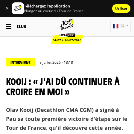
Téléchargez l'application
✕
Utiliser
Plongez au coeur du Tour de France
CLUB
FR
04/07 > 26/07/2026
INTERVIEWS
8 juillet 2026 - 18:18
KOOIJ : « J'AI DÛ CONTINUER À
CROIRE EN MOI »
Olav Kooij (Decathlon CMA CGM) a signé à
Pau sa toute première victoire d'étape sur le
Tour de France, qu'il découvre cette année.