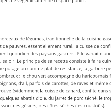
ets de végétalisation de l’espace public.
rceaux de légumes, traditionnelle de la cuisine gasco
 pauvres, essentiellement rural, la cuisse de confit
liment quotidien des paysans gascons. Elle variait d'un
u saloir. Le principe de sa recette consiste à faire 
me potage ou comme plat de résistance, la garbure p
 nombreux : le chou vert accompagné du haricot-maïs f
ignons, d'ail, parfois de carottes, de raves et même de
trouve évidemment la cuisse de canard, confite dans s
quelques abattis d'oie, du jarret de porc séché, le t
son, des gésiers, des côtes sèches (les coustoûs).