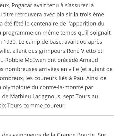
ux, Pogacar avait tenu à s’assurer la
itre retrouvera avec plaisir la troisième
a été fêté le centenaire de l’apparition du
 au programme en même temps qu’il soignait
n 1930. Le camp de base, avant ou après
ille, allant des grimpeurs René Vietto et
l ou Robbie McEwen ont précédé Arnaud
s nombreuses arrivées en ville (et autant de
nombreux, les coureurs liés à Pau. Ainsi de
n olympique du contre-la-montre par
s, de Mathieu Ladagnous, sept Tours au
té six Tours comme coureur.
ire des vainqueurs de la Grande Boucle. Sur