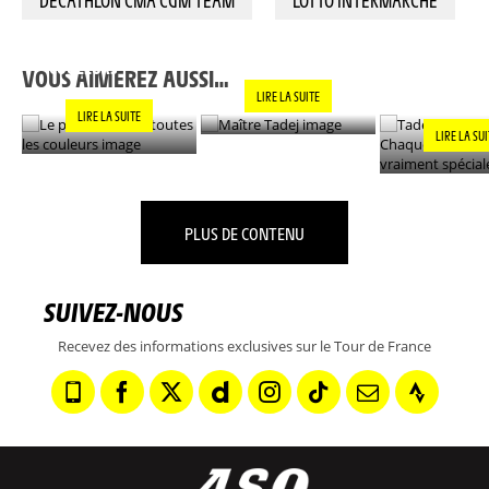
DECATHLON CMA CGM TEAM
LOTTO INTERMARCHE
LE PANACHE SOUS
TADEJ POGAC
MAÎTRE TADEJ
TOUTES LES
CHAQUE VIC
COULEURS
EST VRAIM
VOUS AIMEREZ AUSSI…
SPÉCIALE »
LIRE LA SUITE
LIRE LA SUITE
LIRE LA SU
PLUS DE CONTENU
SUIVEZ-NOUS
Recevez des informations exclusives sur le Tour de France