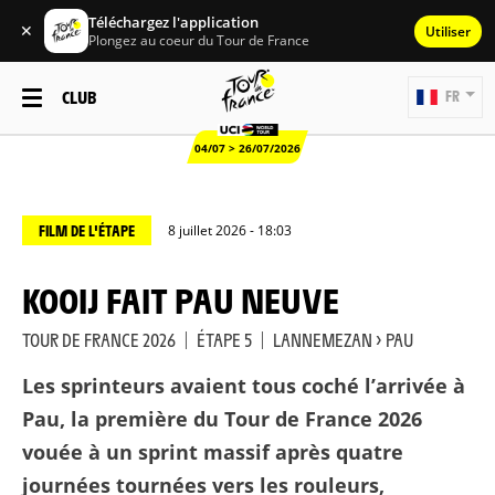
Téléchargez l'application
✕
Utiliser
Plongez au coeur du Tour de France
CLUB
FR
04/07 > 26/07/2026
FILM DE L'ÉTAPE
8 juillet 2026 - 18:03
KOOIJ FAIT PAU NEUVE
TOUR DE FRANCE 2026
|
ÉTAPE 5
|
LANNEMEZAN > PAU
Les sprinteurs avaient tous coché l’arrivée à
Pau, la première du Tour de France 2026
vouée à un sprint massif après quatre
journées tournées vers les rouleurs,