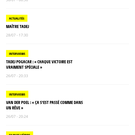
ACTUALITÉS
MAÎTRE TADEJ
28/07 - 17:30
INTERVIEWS
TADEJ POGACAR : « CHAQUE VICTOIRE EST
VRAIMENT SPÉCIALE »
26/07 - 20:33
INTERVIEWS
VAN DER POEL : « ÇA S'EST PASSÉ COMME DANS
UN RÊVE »
26/07 - 20:24
FILM DE L'ÉTAPE