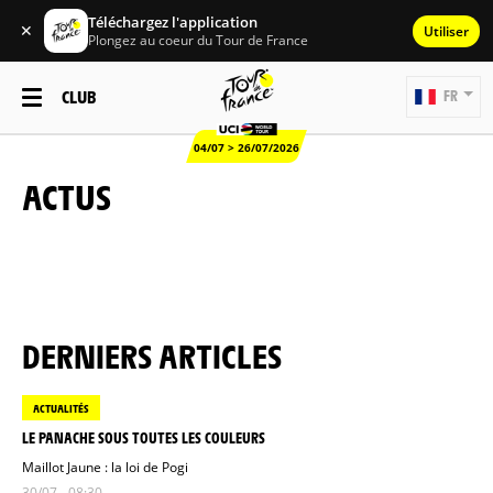
Téléchargez l'application
✕
Utiliser
Plongez au coeur du Tour de France
CLUB
FR
04/07 > 26/07/2026
ACTUS
DERNIERS ARTICLES
ACTUALITÉS
LE PANACHE SOUS TOUTES LES COULEURS
Maillot Jaune : la loi de Pogi
30/07 - 08:30