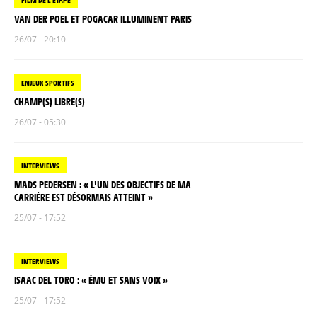
VAN DER POEL ET POGACAR ILLUMINENT PARIS
26/07 - 20:10
ENJEUX SPORTIFS
CHAMP(S) LIBRE(S)
26/07 - 05:30
INTERVIEWS
MADS PEDERSEN : « L'UN DES OBJECTIFS DE MA
CARRIÈRE EST DÉSORMAIS ATTEINT »
25/07 - 17:52
INTERVIEWS
ISAAC DEL TORO : « ÉMU ET SANS VOIX »
25/07 - 17:52