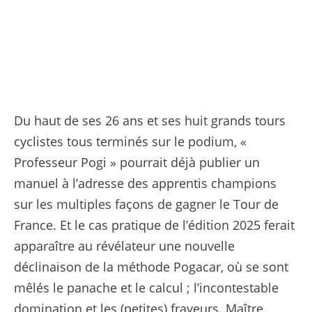
pogacar (Tadej) - (SLV) - uae team emirates xrg - 1 dans la derniere montee vers Hautacam AUCH/HAUTACAM © PRESSE SPORTS
Du haut de ses 26 ans et ses huit grands tours
cyclistes tous terminés sur le podium, «
Professeur Pogi » pourrait déjà publier un
manuel à l’adresse des apprentis champions
sur les multiples façons de gagner le Tour de
France. Et le cas pratique de l’édition 2025 ferait
apparaître au révélateur une nouvelle
déclinaison de la méthode Pogacar, où se sont
mêlés le panache et le calcul ; l’incontestable
domination et les (petites) frayeurs. Maître