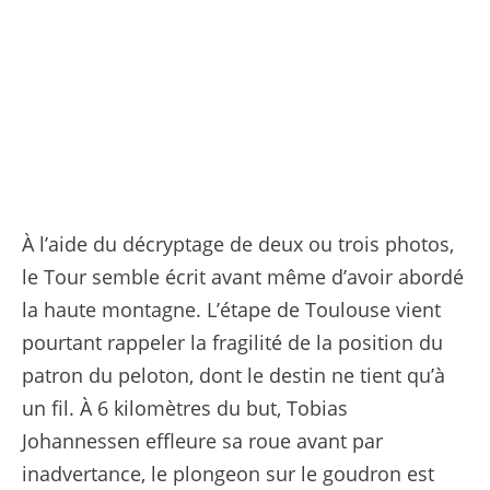
MONT-VENTOUX, FRANCE - JULY 22 : Pogacar Tadej (SLO) of UAE Team Emirates, Vingegaard Jonas (DEN) of Team Visma | Lease a Bike during stage 16 of the 112th edition of Tour de France an UCI World Tour 2.UWT cycling road race stage for Men Elite of 172 km w © PRESSE SPORTS
À l’aide du décryptage de deux ou trois photos,
le Tour semble écrit avant même d’avoir abordé
la haute montagne. L’étape de Toulouse vient
pourtant rappeler la fragilité de la position du
patron du peloton, dont le destin ne tient qu’à
un fil. À 6 kilomètres du but, Tobias
Johannessen effleure sa roue avant par
inadvertance, le plongeon sur le goudron est