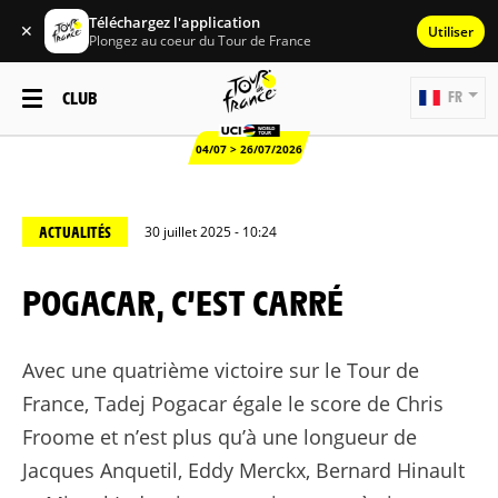
Téléchargez l'application
✕
Utiliser
Plongez au coeur du Tour de France
CLUB
FR
04/07 > 26/07/2026
ACTUALITÉS
30 juillet 2025 - 10:24
POGACAR, C’EST CARRÉ
Avec une quatrième victoire sur le Tour de
France, Tadej Pogacar égale le score de Chris
Froome et n’est plus qu’à une longueur de
Jacques Anquetil, Eddy Merckx, Bernard Hinault