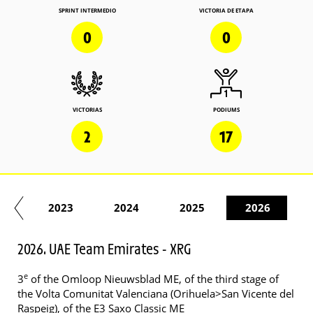
SPRINT INTERMEDIO
VICTORIA DE ETAPA
0
0
VICTORIAS
PODIUMS
2
17
22
2023
2024
2025
2026
2026. UAE Team Emirates - XRG
e
3
of the Omloop Nieuwsblad ME, of the third stage of
the Volta Comunitat Valenciana (Orihuela>San Vicente del
Raspeig), of the E3 Saxo Classic ME