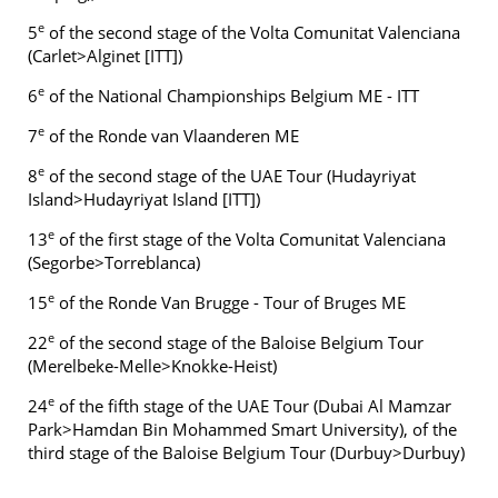
e
5
of the second stage of the Volta Comunitat Valenciana
(Carlet>Alginet [ITT])
e
6
of the National Championships Belgium ME - ITT
e
7
of the Ronde van Vlaanderen ME
e
8
of the second stage of the UAE Tour (Hudayriyat
Island>Hudayriyat Island [ITT])
e
13
of the first stage of the Volta Comunitat Valenciana
(Segorbe>Torreblanca)
e
15
of the Ronde Van Brugge - Tour of Bruges ME
e
22
of the second stage of the Baloise Belgium Tour
(Merelbeke-Melle>Knokke-Heist)
e
24
of the fifth stage of the UAE Tour (Dubai Al Mamzar
Park>Hamdan Bin Mohammed Smart University), of the
third stage of the Baloise Belgium Tour (Durbuy>Durbuy)