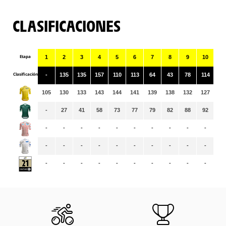
CLASIFICACIONES
Etapa
1
2
3
4
5
6
7
8
9
10
11
Clasificación
-
135
135
157
110
113
64
43
78
114
42
105
130
133
143
144
141
139
138
132
127
12
-
27
41
58
73
77
79
82
88
92
97
-
-
-
-
-
-
-
-
-
-
-
-
-
-
-
-
-
-
-
-
-
-
-
-
-
-
-
-
-
-
-
-
-