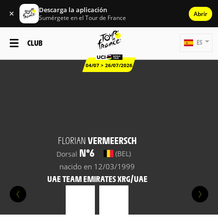
Descarga la aplicación
✕
Abrir
Sumérgete en el Tour de France
CLUB
ES
04/07 > 26/07/2026
FLORIAN
VERMEERSCH
N°6
(BEL)
Dorsal
nacido en 12/03/1999
UAE TEAM EMIRATES XRG/UAE