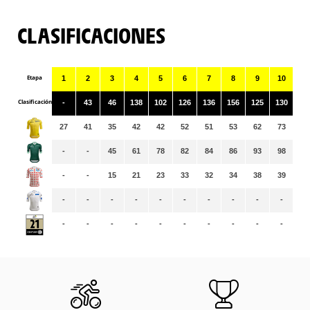
CLASIFICACIONES
Etapa
1
2
3
4
5
6
7
8
9
10
11
Clasificación
-
43
46
138
102
126
136
156
125
130
17
27
41
35
42
42
52
51
53
62
73
80
-
-
45
61
78
82
84
86
93
98
10
-
-
15
21
23
33
32
34
38
39
41
-
-
-
-
-
-
-
-
-
-
-
-
-
-
-
-
-
-
-
-
-
-