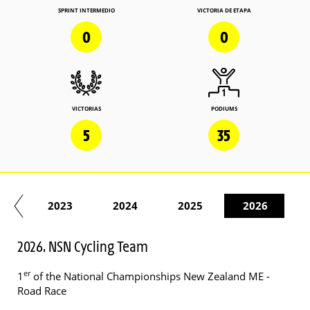
SPRINT INTERMEDIO
VICTORIA DE ETAPA
0
0
VICTORIAS
PODIUMS
5
35
22
2023
2024
2025
2026
2026. NSN Cycling Team
er
1
of the National Championships New Zealand ME -
Road Race