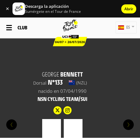
Descarga la aplicación
✕
Abrir
Sumérgete en el Tour de France
CLUB
ES
04/07 > 26/07/2026
GEORGE
BENNETT
N°133
(NZL)
Dorsal
nacido en 07/04/1990
NSN CYCLING TEAM/SUI