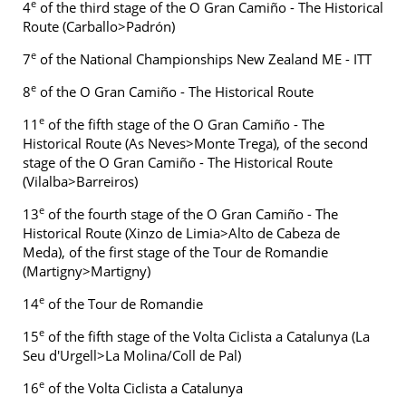
e
4
of the third stage of the O Gran Camiño - The Historical
Route (Carballo>Padrón)
e
7
of the National Championships New Zealand ME - ITT
e
8
of the O Gran Camiño - The Historical Route
e
11
of the fifth stage of the O Gran Camiño - The
Historical Route (As Neves>Monte Trega), of the second
stage of the O Gran Camiño - The Historical Route
(Vilalba>Barreiros)
e
13
of the fourth stage of the O Gran Camiño - The
Historical Route (Xinzo de Limia>Alto de Cabeza de
Meda), of the first stage of the Tour de Romandie
(Martigny>Martigny)
e
14
of the Tour de Romandie
e
15
of the fifth stage of the Volta Ciclista a Catalunya (La
Seu d'Urgell>La Molina/Coll de Pal)
e
16
of the Volta Ciclista a Catalunya