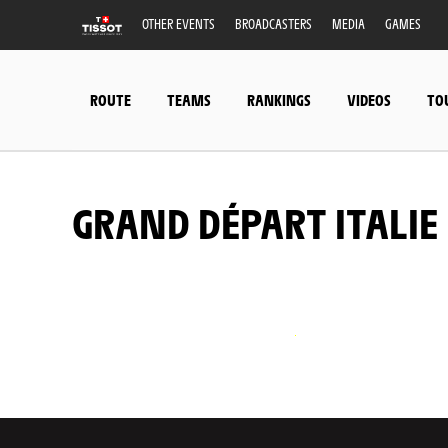
OTHER EVENTS
BROADCASTERS
MEDIA
GAMES
ROUTE
TEAMS
RANKINGS
VIDEOS
TO
GRAND DÉPART ITALIE
26/06/2024 - Tour de France 2024 - Gran
26/06/2024 - Tour de France 2024 - Gran
26/06/2024 - Tour de France 2024 - Gran