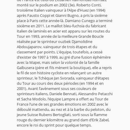
monté sur le podium en 2002 (3e). Roberto Conti,
troisième Italien vainqueur à l’Alpe d’Huez (en 1994)
après Fausto Coppi et Gianni Bugno, a pris la sixième
place à Paris cette année-là. Damiano Cunego a terminé
sixième en 2011. Le maillot bleu-fuchsia du fabricant
italien de laminés en acier est apparu sur les routes du
Tour en 1993, année de la meilleure Grande Boucle
réalisée par le sprinteur ouzbek Djamolidine
Abdoujaparov, vainqueur de trois étapes et du
classement par points. L’équipe, toutefois, a cessé
d’exister de 1997 à 1999, au gré d’une fusion éphémère
avec la Mapei, mais selon la volonté de la famille
Galbusera (père et fils mènent la boutique), elle a repris
le fil de son histoire cycliste en relançant un autre
sprinteur, le Tchèque Jan Svorada, vainqueur d’étapes
du Tour au cours des deux périodes (en 1994 et en
2001). Avant l’avènement sous ses couleurs de
sprinteurs italiens, Daniele Bennati, Alessandro Petacchi
et Sacha Modolo, l’équipe Lampre a offert au Tour de
France l’une de ses grandes émotions en 2002 avec le
déboulé inattendu, au nez et à la barbe du peloton, du
jeune Suisse Rubens Bertogliati, sorti sous la flamme
rouge du dernier kilomètre au grand dam d’Erik Zabel,
encore le roi du sprint pour quelque temps.