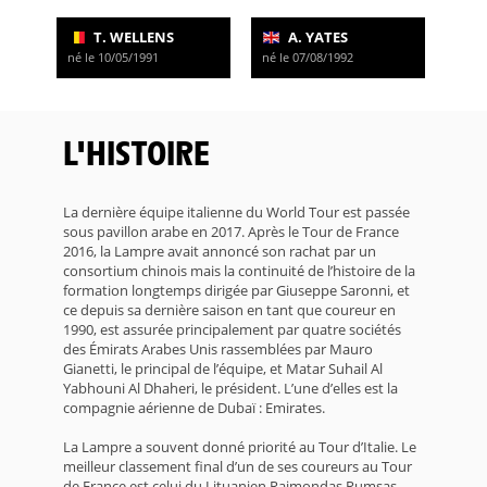
T. WELLENS
A. YATES
né le 10/05/1991
né le 07/08/1992
L'HISTOIRE
La dernière équipe italienne du World Tour est passée
sous pavillon arabe en 2017. Après le Tour de France
2016, la Lampre avait annoncé son rachat par un
consortium chinois mais la continuité de l’histoire de la
formation longtemps dirigée par Giuseppe Saronni, et
ce depuis sa dernière saison en tant que coureur en
1990, est assurée principalement par quatre sociétés
des Émirats Arabes Unis rassemblées par Mauro
Gianetti, le principal de l’équipe, et Matar Suhail Al
Yabhouni Al Dhaheri, le président. L’une d’elles est la
compagnie aérienne de Dubaï : Emirates.
La Lampre a souvent donné priorité au Tour d’Italie. Le
meilleur classement final d’un de ses coureurs au Tour
de France est celui du Lituanien Raimondas Rumsas,