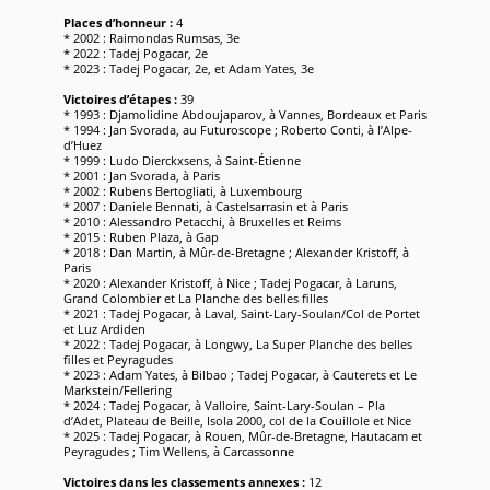
Places d’honneur :
4
* 2002 : Raimondas Rumsas, 3e
* 2022 : Tadej Pogacar, 2e
* 2023 : Tadej Pogacar, 2e, et Adam Yates, 3e
Victoires d’étapes :
39
* 1993 : Djamolidine Abdoujaparov, à Vannes, Bordeaux et Paris
* 1994 : Jan Svorada, au Futuroscope ; Roberto Conti, à l’Alpe-
d’Huez
* 1999 : Ludo Dierckxsens, à Saint-Étienne
* 2001 : Jan Svorada, à Paris
* 2002 : Rubens Bertogliati, à Luxembourg
* 2007 : Daniele Bennati, à Castelsarrasin et à Paris
* 2010 : Alessandro Petacchi, à Bruxelles et Reims
* 2015 : Ruben Plaza, à Gap
* 2018 : Dan Martin, à Mûr-de-Bretagne ; Alexander Kristoff, à
Paris
* 2020 : Alexander Kristoff, à Nice ; Tadej Pogacar, à Laruns,
Grand Colombier et La Planche des belles filles
* 2021 : Tadej Pogacar, à Laval, Saint-Lary-Soulan/Col de Portet
et Luz Ardiden
* 2022 : Tadej Pogacar, à Longwy, La Super Planche des belles
filles et Peyragudes
* 2023 : Adam Yates, à Bilbao ; Tadej Pogacar, à Cauterets et Le
Markstein/Fellering
* 2024 : Tadej Pogacar, à Valloire, Saint-Lary-Soulan – Pla
d’Adet, Plateau de Beille, Isola 2000, col de la Couillole et Nice
* 2025 : Tadej Pogacar, à Rouen, Mûr-de-Bretagne, Hautacam et
Peyragudes ; Tim Wellens, à Carcassonne
Victoires dans les classements annexes :
12