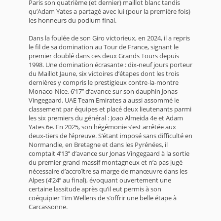
Paris son quatrième (et dernier) maillot blanc tandis
qu’Adam Yates a partagé avec lui (pour la première fois)
les honneurs du podium final.
Dans la foulée de son Giro victorieux, en 2024, il a repris
le fil de sa domination au Tour de France, signant le
premier doublé dans ces deux Grands Tours depuis
1998. Une domination écrasante : dix-neuf jours porteur
du Maillot Jaune, six victoires d’étapes dont les trois
dernières y compris le prestigieux contre-la-montre
Monaco-Nice, 6’17’’ d’avance sur son dauphin Jonas
Vingegaard. UAE Team Emirates a aussi assommé le
classement par équipes et placé deux lieutenants parmi
les six premiers du général : Joao Almeida 4e et Adam
Yates 6e. En 2025, son hégémonie s’est arrêtée aux
deux-tiers de l’épreuve. S’étant imposé sans difficulté en
Normandie, en Bretagne et dans les Pyrénées, il
comptait 4’13’’ d’avance sur Jonas Vingegaard à la sortie
du premier grand massif montagneux et n’a pas jugé
nécessaire d’accroître sa marge de manœuvre dans les
Alpes (4’24’’ au final), évoquant ouvertement une
certaine lassitude après qu’il eut permis à son
coéquipier Tim Wellens de s’offrir une belle étape à
Carcassonne.