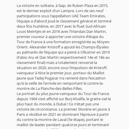
La victoire en solitaire, à Gap, de Ruben Plaza en 2015,
est le dernier exploit d’un Lampre. Lors de ses neuf
participations sous l’appellation UAE Team Emirates,
l’équipe a d’abord joué le classement général et terminé
deux fois huitième, en 2017 avec le fluet Sud-Africain
Louis Meintjes et en 2018 avec l’Irlandais Dan Martin,
premier coureur à apporter une victoire d’étape du
Tour de France à une formation enregistrée au Moyen-
Orient. Alexander Kristoff a ajouté les Champs-Élysées
au palmarès de l’équipe qui a peiné à s’illustrer en 2019
(Fabio Aru et Dan Martin respectivement 14e et 18e au
classement final) mais a totalement renversé la
situation en 2020, encore sous l’impulsion de Kristoff,
vainqueur à Nice le premier jour, porteur du Maillot
Jaune que Tadej Pogacar n’a ramené dans l’escadron
qu’à la veille de l’arrivée en remportant le contre-la-
montre de La Planche-des-Belles-Filles.
Le portrait du plus jeune vainqueur du Tour de France
depuis 1904 s’est affiché sur Burj-Khalifa, le gratte-ciel le
plus haut du monde, à Dubaï ! Ce n’était pas une
victoire de circonstance. Le premier Slovène en jaune à
Paris a récidivé en 2021 en dominant l’épreuve à partir
du contre-la-montre de Laval (5e étape), portant le
maillot de leader pendant quatorze jours et terminant