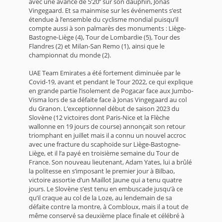
avec une avance de 5’20’’ sur son dauphin, Jonas
Vingegaard. Et sa mainmise sur les événements s’est
étendue à l’ensemble du cyclisme mondial puisqu’il
compte aussi à son palmarès des monuments : Liège-
Bastogne-Liège (4), Tour de Lombardie (5), Tour des
Flandres (2) et Milan-San Remo (1), ainsi que le
championnat du monde (2).
UAE Team Emirates a été fortement diminuée par le
Covid-19, avant et pendant le Tour 2022, ce qui explique
en grande partie l’isolement de Pogacar face aux Jumbo-
Visma lors de sa défaite face à Jonas Vingegaard au col
du Granon. L’exceptionnel début de saison 2023 du
Slovène (12 victoires dont Paris-Nice et la Flèche
wallonne en 19 jours de course) annonçait son retour
triomphant en juillet mais il a connu un nouvel accroc
avec une fracture du scaphoïde sur Liège-Bastogne-
Liège, et il l’a payé en troisième semaine du Tour de
France. Son nouveau lieutenant, Adam Yates, lui a brûlé
la politesse en s’imposant le premier jour à Bilbao,
victoire assortie d’un Maillot Jaune qui a tenu quatre
jours. Le Slovène s’est tenu en embuscade jusqu’à ce
qu’il craque au col de la Loze, au lendemain de sa
défaite contre la montre, à Combloux, mais il a tout de
même conservé sa deuxième place finale et célébré à