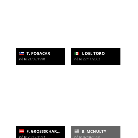
T. POGACAR
I. DEL TORO
né le 21/09/1998
né le 27/11/2003
F. GROSSSCHARTNER
B. MCNULTY
né le 23/12/1993
né le 02/04/1998