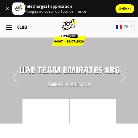
Téléchargez l'application
✕
Utiliser
Plongez au coeur du Tour de France
CLUB
FR
04/07 > 26/07/2026
UAE TEAM EMIRATES XRG
ÉMIRATS ARABES UNIS