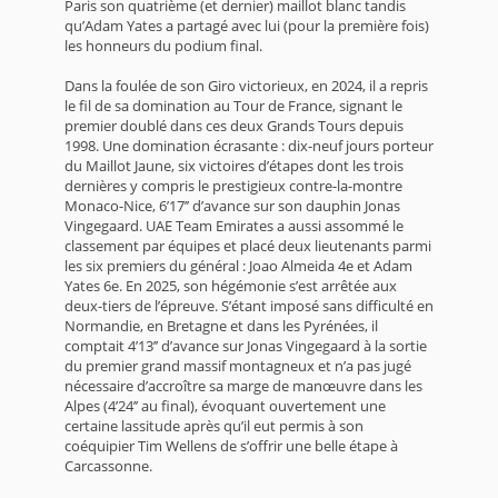
Paris son quatrième (et dernier) maillot blanc tandis
qu’Adam Yates a partagé avec lui (pour la première fois)
les honneurs du podium final.
Dans la foulée de son Giro victorieux, en 2024, il a repris
le fil de sa domination au Tour de France, signant le
premier doublé dans ces deux Grands Tours depuis
1998. Une domination écrasante : dix-neuf jours porteur
du Maillot Jaune, six victoires d’étapes dont les trois
dernières y compris le prestigieux contre-la-montre
Monaco-Nice, 6’17’’ d’avance sur son dauphin Jonas
Vingegaard. UAE Team Emirates a aussi assommé le
classement par équipes et placé deux lieutenants parmi
les six premiers du général : Joao Almeida 4e et Adam
Yates 6e. En 2025, son hégémonie s’est arrêtée aux
deux-tiers de l’épreuve. S’étant imposé sans difficulté en
Normandie, en Bretagne et dans les Pyrénées, il
comptait 4’13’’ d’avance sur Jonas Vingegaard à la sortie
du premier grand massif montagneux et n’a pas jugé
nécessaire d’accroître sa marge de manœuvre dans les
Alpes (4’24’’ au final), évoquant ouvertement une
certaine lassitude après qu’il eut permis à son
coéquipier Tim Wellens de s’offrir une belle étape à
Carcassonne.