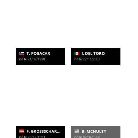
T. POGACAR
I. DEL TORO
né le 21/09/1998
né le 27/11/2003
F. GROSSSCHARTNER
B. MCNULTY
né le 23/12/1993
né le 02/04/1998