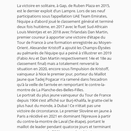
La victoire en solitaire, à Gap, de Ruben Plaza en 2015,
est le dernier exploit d’un Lampre. Lors de ses neuf
participations sous l’appellation UAE Team Emirates,
l’équipe a d’abord joué le classement général et terminé
deux fois huitième, en 2017 avec le fluet Sud-Africain
Louis Meintjes et en 2018 avec l’Irlandais Dan Martin,
premier coureur à apporter une victoire d’étape du
Tour de France à une formation enregistrée au Moyen-
Orient. Alexander Kristoff a ajouté les Champs-Élysées
au palmarès de l’équipe qui a peiné à s’illustrer en 2019
(Fabio Aru et Dan Martin respectivement 14e et 18e au
classement final) mais a totalement renversé la
situation en 2020, encore sous l’impulsion de Kristoff,
vainqueur à Nice le premier jour, porteur du Maillot
Jaune que Tadej Pogacar n’a ramené dans l’escadron
qu’à la veille de l’arrivée en remportant le contre-la-
montre de La Planche-des-Belles-Filles.
Le portrait du plus jeune vainqueur du Tour de France
depuis 1904 s’est affiché sur Burj-Khalifa, le gratte-ciel le
plus haut du monde, à Dubaï ! Ce n’était pas une
victoire de circonstance. Le premier Slovène en jaune à
Paris a récidivé en 2021 en dominant l’épreuve à partir
du contre-la-montre de Laval (5e étape), portant le
maillot de leader pendant quatorze jours et terminant