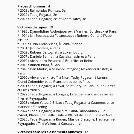
Places d’honneur :
4
* 2002 : Raimondas Rumsas, 3e
* 2022 : Tadej Pogacar, 2e
* 2023 : Tadej Pogacar, 2e, et Adam Yates, 3e
Victoires d’étapes :
39
* 1993 : Djamolidine Abdoujaparov, à Vannes, Bordeaux et Paris
* 1994 : Jan Svorada, au Futuroscope ; Roberto Conti, à l’Alpe-
d’Huez
* 1999 : Ludo Dierckxsens, à Saint-Étienne
* 2001 : Jan Svorada, à Paris
* 2002 : Rubens Bertogliati, à Luxembourg
* 2007 : Daniele Bennati, à Castelsarrasin et à Paris
* 2010 : Alessandro Petacchi, à Bruxelles et Reims
* 2015 : Ruben Plaza, à Gap
* 2018 : Dan Martin, à Mûr-de-Bretagne ; Alexander Kristoff, à
Paris
* 2020 : Alexander Kristoff, à Nice ; Tadej Pogacar, à Laruns,
Grand Colombier et La Planche des belles filles
* 2021 : Tadej Pogacar, à Laval, Saint-Lary-Soulan/Col de Portet
et Luz Ardiden
* 2022 : Tadej Pogacar, à Longwy, La Super Planche des belles
filles et Peyragudes
* 2023 : Adam Yates, à Bilbao ; Tadej Pogacar, à Cauterets et Le
Markstein/Fellering
* 2024 : Tadej Pogacar, à Valloire, Saint-Lary-Soulan – Pla
d’Adet, Plateau de Beille, Isola 2000, col de la Couillole et Nice
* 2025 : Tadej Pogacar, à Rouen, Mûr-de-Bretagne, Hautacam et
Peyragudes ; Tim Wellens, à Carcassonne
Victoires dans les classements annexes :
12