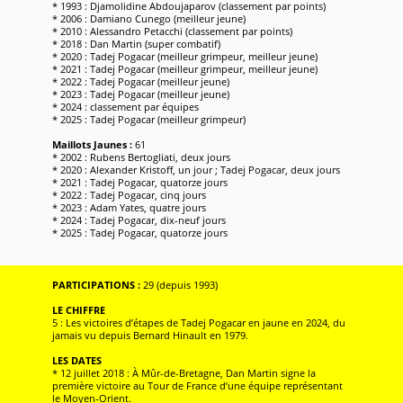
* 1993 : Djamolidine Abdoujaparov (classement par points)
* 2006 : Damiano Cunego (meilleur jeune)
* 2010 : Alessandro Petacchi (classement par points)
* 2018 : Dan Martin (super combatif)
* 2020 : Tadej Pogacar (meilleur grimpeur, meilleur jeune)
* 2021 : Tadej Pogacar (meilleur grimpeur, meilleur jeune)
* 2022 : Tadej Pogacar (meilleur jeune)
* 2023 : Tadej Pogacar (meilleur jeune)
* 2024 : classement par équipes
* 2025 : Tadej Pogacar (meilleur grimpeur)
Maillots Jaunes :
61
* 2002 : Rubens Bertogliati, deux jours
* 2020 : Alexander Kristoff, un jour ; Tadej Pogacar, deux jours
* 2021 : Tadej Pogacar, quatorze jours
* 2022 : Tadej Pogacar, cinq jours
* 2023 : Adam Yates, quatre jours
* 2024 : Tadej Pogacar, dix-neuf jours
* 2025 : Tadej Pogacar, quatorze jours
PARTICIPATIONS :
29 (depuis 1993)
LE CHIFFRE
5 : Les victoires d’étapes de Tadej Pogacar en jaune en 2024, du
jamais vu depuis Bernard Hinault en 1979.
LES DATES
* 12 juillet 2018 : À Mûr-de-Bretagne, Dan Martin signe la
première victoire au Tour de France d’une équipe représentant
le Moyen-Orient.