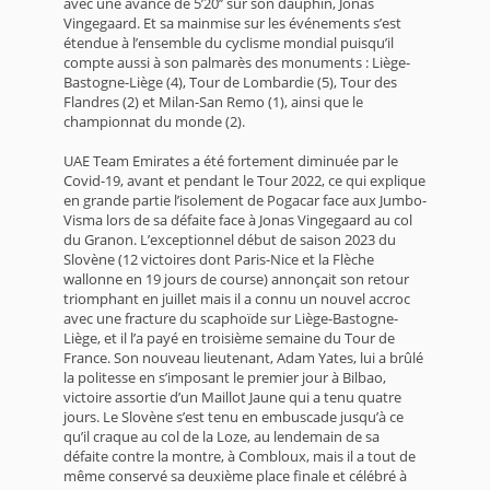
avec une avance de 5’20’’ sur son dauphin, Jonas
Vingegaard. Et sa mainmise sur les événements s’est
étendue à l’ensemble du cyclisme mondial puisqu’il
compte aussi à son palmarès des monuments : Liège-
Bastogne-Liège (4), Tour de Lombardie (5), Tour des
Flandres (2) et Milan-San Remo (1), ainsi que le
championnat du monde (2).
UAE Team Emirates a été fortement diminuée par le
Covid-19, avant et pendant le Tour 2022, ce qui explique
en grande partie l’isolement de Pogacar face aux Jumbo-
Visma lors de sa défaite face à Jonas Vingegaard au col
du Granon. L’exceptionnel début de saison 2023 du
Slovène (12 victoires dont Paris-Nice et la Flèche
wallonne en 19 jours de course) annonçait son retour
triomphant en juillet mais il a connu un nouvel accroc
avec une fracture du scaphoïde sur Liège-Bastogne-
Liège, et il l’a payé en troisième semaine du Tour de
France. Son nouveau lieutenant, Adam Yates, lui a brûlé
la politesse en s’imposant le premier jour à Bilbao,
victoire assortie d’un Maillot Jaune qui a tenu quatre
jours. Le Slovène s’est tenu en embuscade jusqu’à ce
qu’il craque au col de la Loze, au lendemain de sa
défaite contre la montre, à Combloux, mais il a tout de
même conservé sa deuxième place finale et célébré à