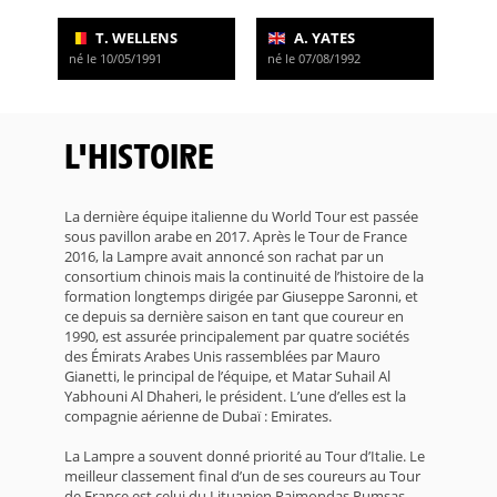
T. WELLENS
A. YATES
né le 10/05/1991
né le 07/08/1992
L'HISTOIRE
La dernière équipe italienne du World Tour est passée
sous pavillon arabe en 2017. Après le Tour de France
2016, la Lampre avait annoncé son rachat par un
consortium chinois mais la continuité de l’histoire de la
formation longtemps dirigée par Giuseppe Saronni, et
ce depuis sa dernière saison en tant que coureur en
1990, est assurée principalement par quatre sociétés
des Émirats Arabes Unis rassemblées par Mauro
Gianetti, le principal de l’équipe, et Matar Suhail Al
Yabhouni Al Dhaheri, le président. L’une d’elles est la
compagnie aérienne de Dubaï : Emirates.
La Lampre a souvent donné priorité au Tour d’Italie. Le
meilleur classement final d’un de ses coureurs au Tour
de France est celui du Lituanien Raimondas Rumsas,