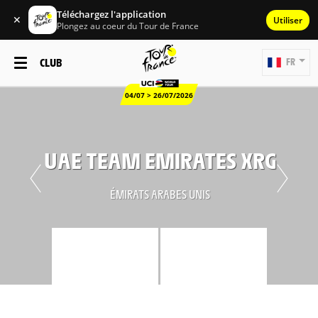
Téléchargez l'application
✕
Utiliser
Plongez au coeur du Tour de France
CLUB
FR
04/07 > 26/07/2026
UAE TEAM EMIRATES XRG
ÉMIRATS ARABES UNIS