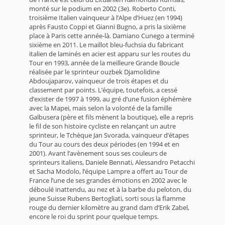
monté sur le podium en 2002 (3e). Roberto Conti,
troisième Italien vainqueur à l’Alpe d’Huez (en 1994)
après Fausto Coppi et Gianni Bugno, a pris la sixième
place à Paris cette année-là. Damiano Cunego a terminé
sixième en 2011. Le maillot bleu-fuchsia du fabricant
italien de laminés en acier est apparu sur les routes du
Tour en 1993, année de la meilleure Grande Boucle
réalisée par le sprinteur ouzbek Djamolidine
Abdoujaparov, vainqueur de trois étapes et du
classement par points. L’équipe, toutefois, a cessé
d’exister de 1997 à 1999, au gré d’une fusion éphémère
avec la Mapei, mais selon la volonté de la famille
Galbusera (père et fils mènent la boutique), elle a repris
le fil de son histoire cycliste en relançant un autre
sprinteur, le Tchèque Jan Svorada, vainqueur d’étapes
du Tour au cours des deux périodes (en 1994 et en
2001). Avant l’avènement sous ses couleurs de
sprinteurs italiens, Daniele Bennati, Alessandro Petacchi
et Sacha Modolo, l’équipe Lampre a offert au Tour de
France l’une de ses grandes émotions en 2002 avec le
déboulé inattendu, au nez et à la barbe du peloton, du
jeune Suisse Rubens Bertogliati, sorti sous la flamme
rouge du dernier kilomètre au grand dam d’Erik Zabel,
encore le roi du sprint pour quelque temps.