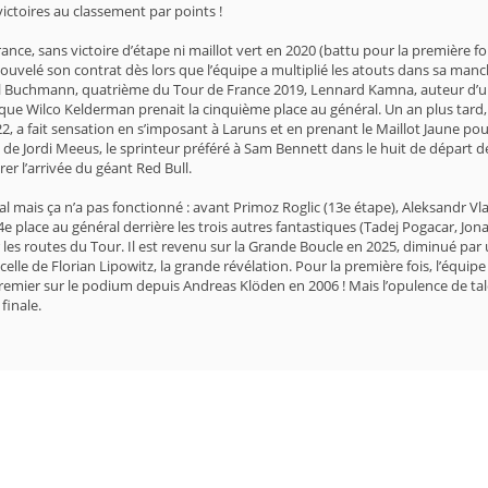
victoires au classement par points !
ce, sans victoire d’étape ni maillot vert en 2020 (battu pour la première f
nouvelé son contrat dès lors que l’équipe a multiplié les atouts dans sa ma
Buchmann, quatrième du Tour de France 2019, Lennard Kamna, auteur d’une é
 que Wilco Kelderman prenait la cinquième place au général. Un an plus tard
2022, a fait sensation en s’imposant à Laruns et en prenant le Maillot Jaune
es de Jordi Meeus, le sprinteur préféré à Sam Bennett dans le huit de départ 
er l’arrivée du géant Red Bull.
mais ça n’a pas fonctionné : avant Primoz Roglic (13e étape), Aleksandr Vlaso
a 4e place au général derrière les trois autres fantastiques (Tadej Pogacar
 les routes du Tour. Il est revenu sur la Grande Boucle en 2025, diminué par 
elle de Florian Lipowitz, la grande révélation. Pour la première fois, l’équ
remier sur le podium depuis Andreas Klöden en 2006 ! Mais l’opulence de tal
finale.