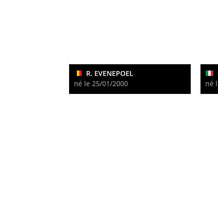
R. EVENEPOEL
né le 25/01/2000
né 