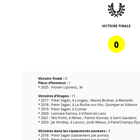
VICTOIRE FINALE
0
Victoire finale :
0
Place d’honneur :
1
* 2025 : Florian Lipowitz, 3e
Victoires d’étapes :
11
* 2017 : Peter Sagan, à Longwy ; Maciej Bodnar, à Marseille
* 2018 : Peter Sagan, à La Roche-sur-Yon, Quimper et Valence
* 2019 : Peter Sagan, à Colmar
* 2020 : Lennard Kamna, à Villard-de-Lans
* 2021 : Nils Politt, à Nîmes ; Patrick Konrad, à Saint-Gaudens
* 2023 : Jai Hindley, à Laruns ; Jordi Meeus, à Paris/Champs-Ély
Victoires dans les classements annexes :
3
* 2018 : Peter Sagan (classement par points)
* 2019 : Peter Sagan (classement par points)