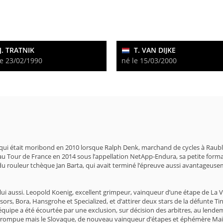
J. TRATNIK
T. VAN DIJKE
le 23/02/1990
né le 15/03/2000
qui était moribond en 2010 lorsque Ralph Denk, marchand de cycles à Raubli
s au Tour de France en 2014 sous l’appellation NetApp-Endura, sa petite forma
du rouleur tchèque Jan Barta, qui avait terminé l’épreuve aussi avantageuseme
e lui aussi. Leopold Koenig, excellent grimpeur, vainqueur d’une étape de La
ors, Bora, Hansgrohe et Specialized, et d’attirer deux stars de la défunte Ti
uipe a été écourtée par une exclusion, sur décision des arbitres, au lendema
rrompue mais le Slovaque, de nouveau vainqueur d’étapes et éphémère Maillot