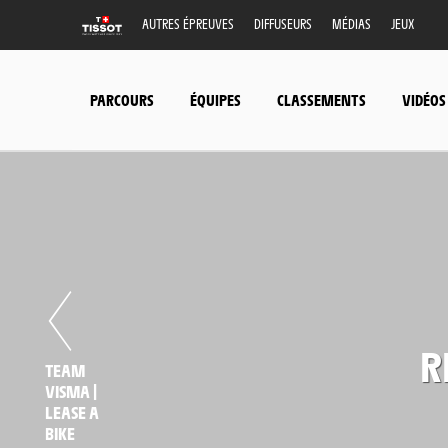
AUTRES ÉPREUVES
DIFFUSEURS
MÉDIAS
JEUX
PARCOURS
ÉQUIPES
CLASSEMENTS
VIDÉOS
R
TEAM
VISMA |
LEASE A
BIKE