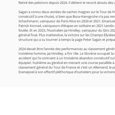
Retiré des pelotons depuis 2024, il détient le record absolu des 
Sagan a connu deux années de vaches maigres sur le Tour de Fran
consécutif à une chute), si bien que Bora-Hansgrohe n’a pas re
Schachmann, vainqueur de Paris-Nice en 2020 et 2021, Emanuel 
Patrick Konrad, vainqueurs d’étapes en solitaire en 2021 tandis
foulée. Et en 2023, l’Australien Jai Hindley, vainqueur du Giro 
général final. Plus inattendue, la victoire sur les Champs-Élysé
structure qui a su tourner à temps la page Peter Sagan et prépar
2024 devait être l’année des performances au classement général 
troisième homme, Jai Hindley, a fini 18e. Le Slovène occupait l
accident qui l’a contraint à un troisième abandon consécutif sur
équipier, huitième au général en menant une course parallèle à c
classement général du Tour de France et c’est un Allemand, le p
Evenepoel à son effectif pléthorique d’outsiders pour la victoire 