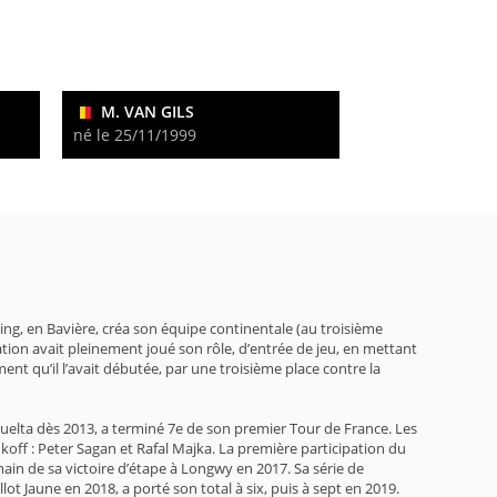
M. VAN GILS
né le 25/11/1999
ng, en Bavière, créa son équipe continentale (au troisième
tion avait pleinement joué son rôle, d’entrée de jeu, en mettant
nt qu’il l’avait débutée, par une troisième place contre la
 Vuelta dès 2013, a terminé 7e de son premier Tour de France. Les
nkoff : Peter Sagan et Rafal Majka. La première participation du
in de sa victoire d’étape à Longwy en 2017. Sa série de
 Jaune en 2018, a porté son total à six, puis à sept en 2019.