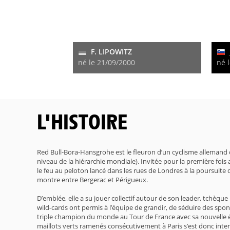
F. LIPOWITZ
né le 21/09/2000
né 
L'HISTOIRE
Red Bull-Bora-Hansgrohe est le fleuron d’un cyclisme allemand 
niveau de la hiérarchie mondiale). Invitée pour la première foi
le feu au peloton lancé dans les rues de Londres à la poursuite 
montre entre Bergerac et Périgueux.
D’emblée, elle a su jouer collectif autour de son leader, tchèqu
wild-cards ont permis à l’équipe de grandir, de séduire des spons
triple champion du monde au Tour de France avec sa nouvelle éq
maillots verts ramenés consécutivement à Paris s’est donc inte