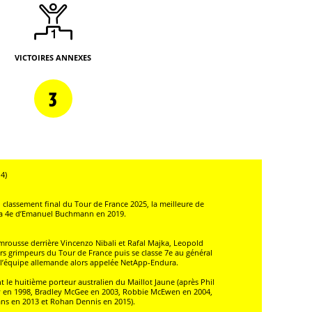
VICTOIRES ANNEXES
3
4)
u classement final du Tour de France 2025, la meilleure de
 la 4e d’Emanuel Buchmann en 2019.
hamrousse derrière Vincenzo Nibali et Rafal Majka, Leopold
urs grimpeurs du Tour de France puis se classe 7e au général
e l’équipe allemande alors appelée NetApp-Endura.
ent le huitième porteur australien du Maillot Jaune (après Phil
y en 1998, Bradley McGee en 2003, Robbie McEwen en 2004,
ns en 2013 et Rohan Dennis en 2015).