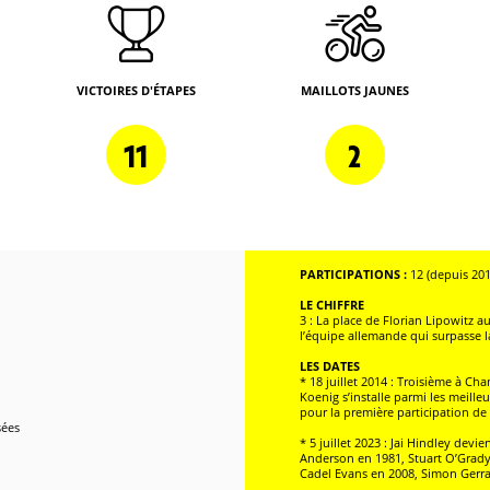
VICTOIRES D'ÉTAPES
MAILLOTS JAUNES
11
2
PARTICIPATIONS :
12 (depuis 201
LE CHIFFRE
3 : La place de Florian Lipowitz a
l’équipe allemande qui surpasse
LES DATES
* 18 juillet 2014 : Troisième à C
Koenig s’installe parmi les meille
pour la première participation d
sées
* 5 juillet 2023 : Jai Hindley devi
Anderson en 1981, Stuart O’Grad
Cadel Evans en 2008, Simon Gerra