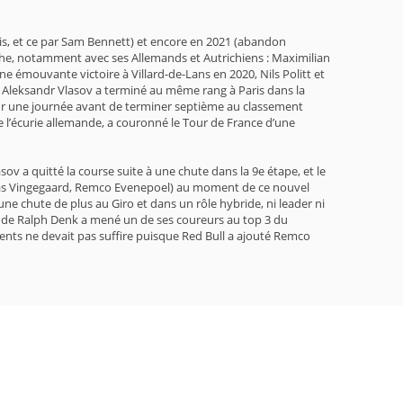
ois, et ce par Sam Bennett) et encore en 2021 (abandon
nche, notamment avec ses Allemands et Autrichiens : Maximilian
mouvante victoire à Villard-de-Lans en 2020, Nils Politt et
, Aleksandr Vlasov a terminé au même rang à Paris dans la
 pour une journée avant de terminer septième au classement
de l’écurie allemande, a couronné le Tour de France d’une
v a quitté la course suite à une chute dans la 9e étape, et le
, Jonas Vingegaard, Remco Evenepoel) au moment de ce nouvel
une chute de plus au Giro et dans un rôle hybride, ni leader ni
ipe de Ralph Denk a mené un de ses coureurs au top 3 du
ents ne devait pas suffire puisque Red Bull a ajouté Remco