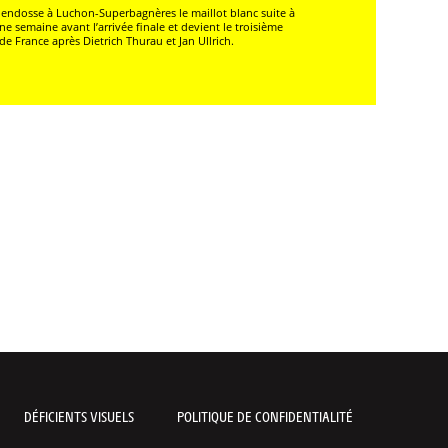
tz endosse à Luchon-Superbagnères le maillot blanc suite à
semaine avant l’arrivée finale et devient le troisième
e France après Dietrich Thurau et Jan Ullrich.
DÉFICIENTS VISUELS
POLITIQUE DE CONFIDENTIALITÉ