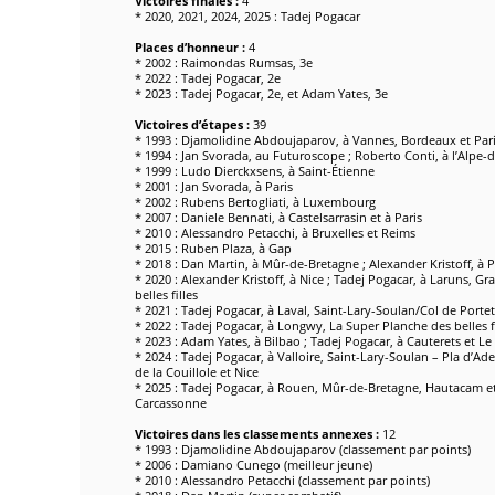
Victoires finales :
4
* 2020, 2021, 2024, 2025 : Tadej Pogacar
Places d’honneur :
4
* 2002 : Raimondas Rumsas, 3e
* 2022 : Tadej Pogacar, 2e
* 2023 : Tadej Pogacar, 2e, et Adam Yates, 3e
Victoires d’étapes :
39
* 1993 : Djamolidine Abdoujaparov, à Vannes, Bordeaux et Par
* 1994 : Jan Svorada, au Futuroscope ; Roberto Conti, à l’Alpe-
* 1999 : Ludo Dierckxsens, à Saint-Étienne
* 2001 : Jan Svorada, à Paris
* 2002 : Rubens Bertogliati, à Luxembourg
* 2007 : Daniele Bennati, à Castelsarrasin et à Paris
* 2010 : Alessandro Petacchi, à Bruxelles et Reims
* 2015 : Ruben Plaza, à Gap
* 2018 : Dan Martin, à Mûr-de-Bretagne ; Alexander Kristoff, à P
* 2020 : Alexander Kristoff, à Nice ; Tadej Pogacar, à Laruns, 
belles filles
* 2021 : Tadej Pogacar, à Laval, Saint-Lary-Soulan/Col de Porte
* 2022 : Tadej Pogacar, à Longwy, La Super Planche des belles f
* 2023 : Adam Yates, à Bilbao ; Tadej Pogacar, à Cauterets et Le
* 2024 : Tadej Pogacar, à Valloire, Saint-Lary-Soulan – Pla d’Adet
de la Couillole et Nice
* 2025 : Tadej Pogacar, à Rouen, Mûr-de-Bretagne, Hautacam et
Carcassonne
Victoires dans les classements annexes :
12
* 1993 : Djamolidine Abdoujaparov (classement par points)
* 2006 : Damiano Cunego (meilleur jeune)
* 2010 : Alessandro Petacchi (classement par points)