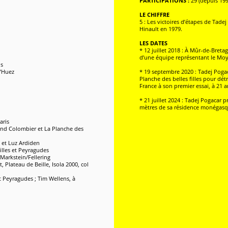
PARTICIPATIONS :
29 (depuis 199
LE CHIFFRE
5 : Les victoires d’étapes de Tad
Hinault en 1979.
LES DATES
* 12 juillet 2018 : À Mûr-de-Breta
d’une équipe représentant le Moy
is
d’Huez
* 19 septembre 2020 : Tadej Pogac
Planche des belles filles pour dé
France à son premier essai, à 21 a
* 21 juillet 2024 : Tadej Pogacar
mètres de sa résidence monégasqu
aris
Grand Colombier et La Planche des
t et Luz Ardiden
illes et Peyragudes
 Markstein/Fellering
, Plateau de Beille, Isola 2000, col
 Peyragudes ; Tim Wellens, à