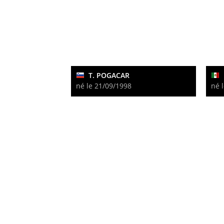
T. POGACAR
né le 21/09/1998
né 