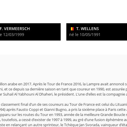
F. VERMEERSCH
T. WELLENS
le 12/03/1999
né le 10/05/1991
illon arabe en 2017. Après le Tour de France 2016, la Lampre avait annoncé 
ni, et ce depuis sa dernière saison en tant que coureur en 1990, est assurée
r Suhail Al Yabhouni Al Dhaheri, le président. L’une d’elles est la compagnie
ur classement final d’un de ses coureurs au Tour de France est celui du Lit
1994) après Fausto Coppi et Gianni Bugno, a pris la sixième place à Paris cet
st apparu sur les routes du Tour en 1993, année de la meilleure Grande Boucle
 toutefois, a cessé d’exister de 1997 à 1999, au gré d’une fusion éphémère av
 cycliste en relançant un autre sprinteur, le Tchèque Jan Svorada, vainqueur d