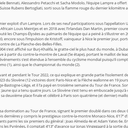
niele Bennati, Alessandro Petacchi et Sacha Modolo, l’équipe Lampre a offer
 Suisse Rubens Bertogliati, sorti sous la flamme rouge du dernier kilomètre 
ernier exploit d’un Lampre. Lors de ses neuf participations sous l’appellatio
-Africain Louis Meintjes et en 2018 avec l’Irlandais Dan Martin, premier cou
uté les Champs-Élysées au palmarès de l’équipe qui a peiné à s’illustrer en
20, encore sous l’impulsion de Kristoff, vainqueur à Nice le premier jour, p
montre de La Planche-des-Belles-Filles.
 s’est affiché sur Burj-Khalifa, le gratte-ciel le plus haut du monde, à Dubaï
ve à partir du contre-la-montre de Laval (5e étape), portant le maillot de 
es événements s’est étendue à l’ensemble du cyclisme mondial puisqu’il com
Remo (1), ainsi que le championnat du monde (2).
nt et pendant le Tour 2022, ce qui explique en grande partie l’isolement de
3 du Slovène (12 victoires dont Paris-Nice et la Flèche wallonne en 19 jours 
-Bastogne-Liège, et il l’a payé en troisième semaine du Tour de France. Son 
ot Jaune qui a tenu quatre jours. Le Slovène s’est tenu en embuscade jusqu’à 
a deuxième place finale et célébré à Paris son quatrième (et dernier) maillo
il de sa domination au Tour de France, signant le premier doublé dans ces de
 trois dernières y compris le prestigieux contre-la-montre Monaco-Nice, 6’17’
ts parmi les six premiers du général : Joao Almeida 4e et Adam Yates 6e. En
s les Pyrénées, il comptait 4’13’’ d’avance sur Jonas Vingegaard à la sortie