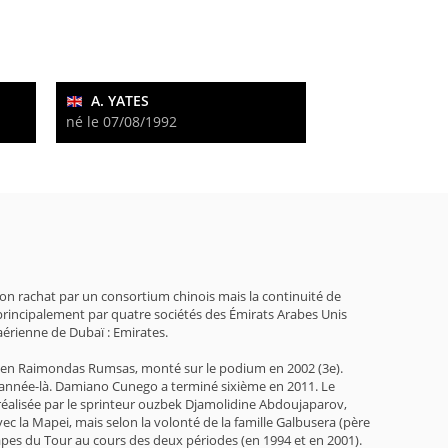
A. YATES
né le 07/08/1992
son rachat par un consortium chinois mais la continuité de
 principalement par quatre sociétés des Émirats Arabes Unis
 aérienne de Dubaï : Emirates.
uanien Raimondas Rumsas, monté sur le podium en 2002 (3e).
te année-là. Damiano Cunego a terminé sixième en 2011. Le
 réalisée par le sprinteur ouzbek Djamolidine Abdoujaparov,
ec la Mapei, mais selon la volonté de la famille Galbusera (père
’étapes du Tour au cours des deux périodes (en 1994 et en 2001).