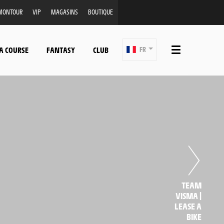
MONTOUR
VIP
MAGASINS
BOUTIQUE
A COURSE
FANTASY
CLUB
FR
TEAM
VISMA |
LEASE A
BIKE