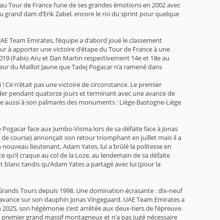
t au Tour de France l’une de ses grandes émotions en 2002 avec
au grand dam d’Erik Zabel, encore le roi du sprint pour quelque
n UAE Team Emirates, l’équipe a d’abord joué le classement
reur à apporter une victoire d’étape du Tour de France à une
 2019 (Fabio Aru et Dan Martin respectivement 14e et 18e au
orteur du Maillot Jaune que Tadej Pogacar n’a ramené dans
 ! Ce n’était pas une victoire de circonstance. Le premier
leader pendant quatorze jours et terminant avec une avance de
pte aussi à son palmarès des monuments : Liège-Bastogne-Liège
 Pogacar face aux Jumbo-Visma lors de sa défaite face à Jonas
de course) annonçait son retour triomphant en juillet mais il a
nouveau lieutenant, Adam Yates, lui a brûlé la politesse en
ce qu’il craque au col de la Loze, au lendemain de sa défaite
t blanc tandis qu’Adam Yates a partagé avec lui (pour la
ux Grands Tours depuis 1998. Une domination écrasante : dix-neuf
’ d’avance sur son dauphin Jonas Vingegaard. UAE Team Emirates a
 2025, son hégémonie s’est arrêtée aux deux-tiers de l’épreuve.
 du premier grand massif montagneux et n’a pas jugé nécessaire