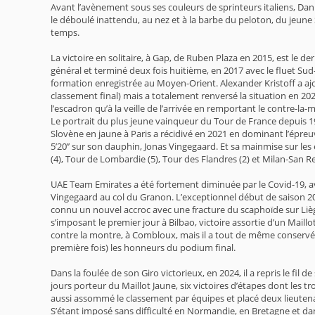
Avant l’avènement sous ses couleurs de sprinteurs italiens, Da
le déboulé inattendu, au nez et à la barbe du peloton, du jeune
temps.
La victoire en solitaire, à Gap, de Ruben Plaza en 2015, est le d
général et terminé deux fois huitième, en 2017 avec le fluet Sud
formation enregistrée au Moyen-Orient. Alexander Kristoff a ajo
classement final) mais a totalement renversé la situation en 20
l’escadron qu’à la veille de l’arrivée en remportant le contre-la-
Le portrait du plus jeune vainqueur du Tour de France depuis 1904
Slovène en jaune à Paris a récidivé en 2021 en dominant l’épreu
5’20’’ sur son dauphin, Jonas Vingegaard. Et sa mainmise sur l
(4), Tour de Lombardie (5), Tour des Flandres (2) et Milan-San 
UAE Team Emirates a été fortement diminuée par le Covid-19, ava
Vingegaard au col du Granon. L’exceptionnel début de saison 202
connu un nouvel accroc avec une fracture du scaphoïde sur Liège
s’imposant le premier jour à Bilbao, victoire assortie d’un Maill
contre la montre, à Combloux, mais il a tout de même conservé s
première fois) les honneurs du podium final.
Dans la foulée de son Giro victorieux, en 2024, il a repris le f
jours porteur du Maillot Jaune, six victoires d’étapes dont les
aussi assommé le classement par équipes et placé deux lieutenan
S’étant imposé sans difficulté en Normandie, en Bretagne et dan