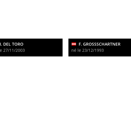
I. DEL TORO
F. GROSSSCHARTNER
le 27/11/2003
né le 23/12/1993