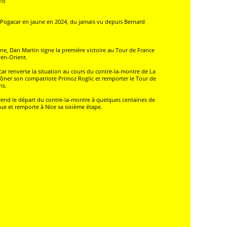
3)
ej Pogacar en jaune en 2024, du jamais vu depuis Bernard
gne, Dan Martin signe la première victoire au Tour de France
en-Orient.
ar renverse la situation au cours du contre-la-montre de La
trôner son compatriote Primoz Roglic et remporter le Tour de
ns.
 prend le départ du contre-la-montre à quelques centaines de
e et remporte à Nice sa sixième étape.