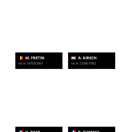
M. FRETIN
A. KIRSCH
né le 19/03/2001
né le 12/06/1992