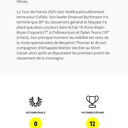
Nîmes.
Le Tour de France 2025 s’est révélé particulièrement
terne pour Cofidis. Son leader Emanuel Buchmann n’a
e
terminé que 30
du classement général et l’équipe n’a
placé que deux coureurs dans le top 10 d’une étape :
e
e
Bryan Coquard (7
à Châteauroux) et Dylan Teuns (10
à Paris). Son principal moment de visibilité est venu de
la chute spectaculaire de Benjamin Thomas et de son
compagnon d’échappée Mattéo Vercher au Mont
Cassel, alors qu’ils se disputaient les premiers points du
classement de la montagne.
VICTOIRE FINALE
VICTOIRES D'ÉTAPES
0
12