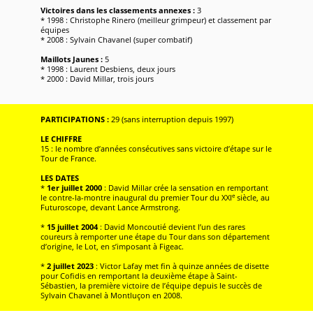
Victoires dans les classements annexes :
3
* 1998 : Christophe Rinero (meilleur grimpeur) et classement par
équipes
* 2008 : Sylvain Chavanel (super combatif)
Maillots Jaunes :
5
* 1998 : Laurent Desbiens, deux jours
* 2000 : David Millar, trois jours
PARTICIPATIONS :
29 (sans interruption depuis 1997)
LE CHIFFRE
15 : le nombre d’années consécutives sans victoire d’étape sur le
Tour de France.
LES DATES
*
1er juillet 2000
: David Millar crée la sensation en remportant
e
le contre-la-montre inaugural du premier Tour du XXI
siècle, au
Futuroscope, devant Lance Armstrong.
*
15 juillet 2004
: David Moncoutié devient l’un des rares
coureurs à remporter une étape du Tour dans son département
d’origine, le Lot, en s’imposant à Figeac.
*
2 juillet 2023
: Victor Lafay met fin à quinze années de disette
pour Cofidis en remportant la deuxième étape à Saint-
Sébastien, la première victoire de l’équipe depuis le succès de
Sylvain Chavanel à Montluçon en 2008.