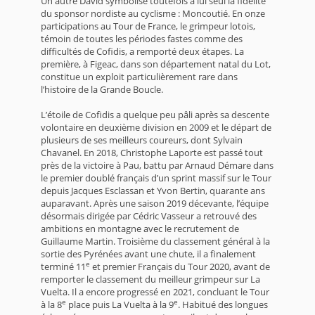
Un autre David symbolise toutefois à lui seul la fidélité
du sponsor nordiste au cyclisme : Moncoutié. En onze
participations au Tour de France, le grimpeur lotois,
témoin de toutes les périodes fastes comme des
difficultés de Cofidis, a remporté deux étapes. La
première, à Figeac, dans son département natal du Lot,
constitue un exploit particulièrement rare dans
l’histoire de la Grande Boucle.
L’étoile de Cofidis a quelque peu pâli après sa descente
volontaire en deuxième division en 2009 et le départ de
plusieurs de ses meilleurs coureurs, dont Sylvain
Chavanel. En 2018, Christophe Laporte est passé tout
près de la victoire à Pau, battu par Arnaud Démare dans
le premier doublé français d’un sprint massif sur le Tour
depuis Jacques Esclassan et Yvon Bertin, quarante ans
auparavant. Après une saison 2019 décevante, l’équipe
désormais dirigée par Cédric Vasseur a retrouvé des
ambitions en montagne avec le recrutement de
Guillaume Martin. Troisième du classement général à la
sortie des Pyrénées avant une chute, il a finalement
e
terminé 11
et premier Français du Tour 2020, avant de
remporter le classement du meilleur grimpeur sur La
Vuelta. Il a encore progressé en 2021, concluant le Tour
e
e
à la 8
place puis La Vuelta à la 9
. Habitué des longues