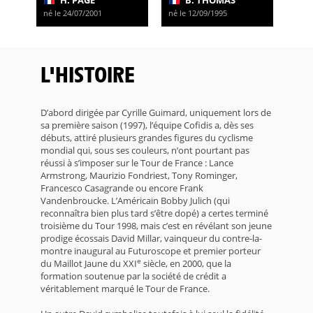
H. PAGE
B. THOMAS
né le 24/07/2001
né le 12/09/1995
L'HISTOIRE
D’abord dirigée par Cyrille Guimard, uniquement lors de
sa première saison (1997), l’équipe Cofidis a, dès ses
débuts, attiré plusieurs grandes figures du cyclisme
mondial qui, sous ses couleurs, n’ont pourtant pas
réussi à s’imposer sur le Tour de France : Lance
Armstrong, Maurizio Fondriest, Tony Rominger,
Francesco Casagrande ou encore Frank
Vandenbroucke. L’Américain Bobby Julich (qui
reconnaîtra bien plus tard s’être dopé) a certes terminé
troisième du Tour 1998, mais c’est en révélant son jeune
prodige écossais David Millar, vainqueur du contre-la-
montre inaugural au Futuroscope et premier porteur
e
du Maillot Jaune du XXI
siècle, en 2000, que la
formation soutenue par la société de crédit a
véritablement marqué le Tour de France.