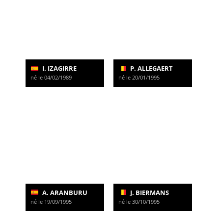
I. IZAGIRRE
P. ALLEGAERT
né le 04/02/1989
né le 20/01/1995
A. ARANBURU
J. BIERMANS
né le 19/09/1995
né le 30/10/1995