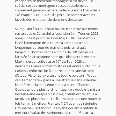
échappées en moyenne montagne, il est devenu le
spécialiste des montagnes russes : deuxième du
classement général derrière Tadej Pogacar à l’issue de la
e
14
étape du Tour 2021, il a perdu le contact avec les
favoris dès le lendemain dans une descente.
Sa régularité au plus haut niveau n’en reste pas moins
remarquable. Contraint à l’abandon à mi-Tour en 2022
après un test positif au Covid-19, Guillaume Martin a
laissé l’animation de la course à Simon Geschke,
longtemps porteur du maillot à pois, ainsi qu’à
Benjamin Thomas, repris à moins de 500 mètres de
l’arrivée à Carcassonne alors qu’il filait vers la victoire.
e
Martin s’est ensuite classé 10
du Tour 2023 et
deuxième Français, mais l’histoire retiendra surtout que
Cofidis a enfin mis fin à quinze années sans victoire
d’étape. Victor Lafay a surpris tout le peloton – Wout
van Aert en tête – grâce à une attaque dans le dernier
kilomètre de la deuxième étape à Saint-Sébastien.
Quelques jours plus tard, Ion Izagirre a doublé la mise à
Belleville-en-Beaujolais. En 2024, Cofidis est revenue à
un niveau plus discret : Guillaume Martin a une nouvelle
e
fois terminé meilleur Français (12
) avant de rejoindre
Groupama-FDJ, tandis que Bryan Coquard a obtenu le
e
meilleur résultat des sprinteurs avec une 7
place à