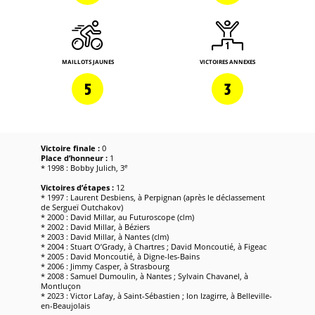
MAILLOTS JAUNES
VICTOIRES ANNEXES
5
3
Victoire finale :
0
Place d’honneur :
1
e
* 1998 : Bobby Julich, 3
Victoires d’étapes :
12
* 1997 : Laurent Desbiens, à Perpignan (après le déclassement
de Sergueï Outchakov)
* 2000 : David Millar, au Futuroscope (clm)
* 2002 : David Millar, à Béziers
* 2003 : David Millar, à Nantes (clm)
* 2004 : Stuart O’Grady, à Chartres ; David Moncoutié, à Figeac
* 2005 : David Moncoutié, à Digne-les-Bains
* 2006 : Jimmy Casper, à Strasbourg
* 2008 : Samuel Dumoulin, à Nantes ; Sylvain Chavanel, à
Montluçon
* 2023 : Victor Lafay, à Saint-Sébastien ; Ion Izagirre, à Belleville-
en-Beaujolais