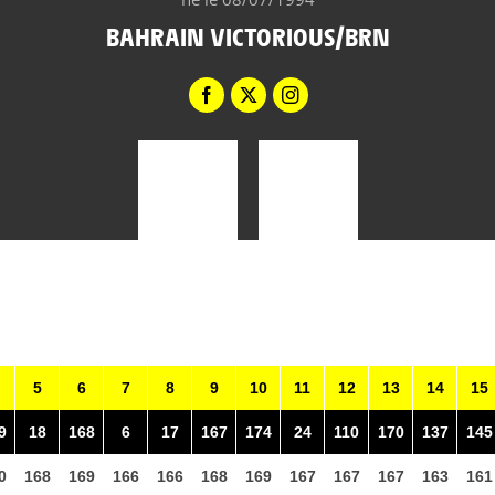
BAHRAIN VICTORIOUS/BRN
5
6
7
8
9
10
11
12
13
14
15
9
18
168
6
17
167
174
24
110
170
137
145
0
168
169
166
166
168
169
167
167
167
163
161