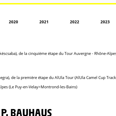
2020
2021
2022
2023
éscsaba), de la cinquième étape du Tour Auvergne - Rhône-Alpes
egra), de la première étape du AlUla Tour (AlUla Camel Cup Trac
lpes (Le Puy-en-Velay>Montrond-les-Bains)
E P. BAUHAUS