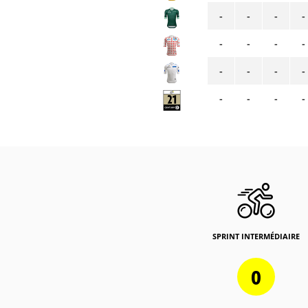
-
-
-
-
-
-
-
-
-
-
-
-
-
-
-
-
SPRINT INTERMÉDIAIRE
0