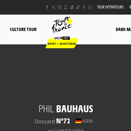
TOUR OPÉRATEURS
CULTURE TOUR
DANS M
04/07 > 26/07/2026
PHIL
BAUHAUS
N°72
Dossard
(GER)
né le 08/07/1994