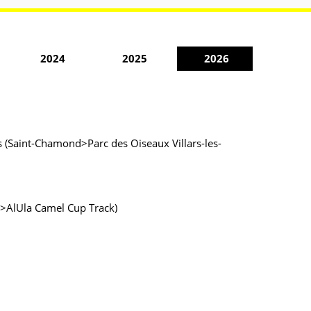
2024
2025
2026
 (Saint-Chamond>Parc des Oiseaux Villars-les-
k>AlUla Camel Cup Track)