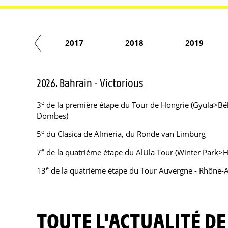
2016
2017
2018
2019
2026. Bahrain - Victorious
e
3
de la première étape du Tour de Hongrie (Gyula>Bék
Dombes)
e
5
du Clasica de Almeria, du Ronde van Limburg
e
7
de la quatrième étape du AlUla Tour (Winter Park>H
e
13
de la quatrième étape du Tour Auvergne - Rhône-A
TOUTE L'ACTUALITÉ D