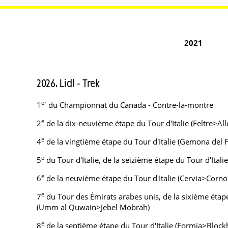
2021
2026. Lidl - Trek
er
1
du Championnat du Canada - Contre-la-montre
e
2
de la dix-neuvième étape du Tour d'Italie (Feltre>Alle
e
4
de la vingtième étape du Tour d'Italie (Gemona del 
e
5
du Tour d'Italie, de la seizième étape du Tour d'Itali
e
6
de la neuvième étape du Tour d'Italie (Cervia>Corno 
e
7
du Tour des Émirats arabes unis, de la sixième étap
(Umm al Quwain>Jebel Mobrah)
e
8
de la septième étape du Tour d'Italie (Formia>Bloc