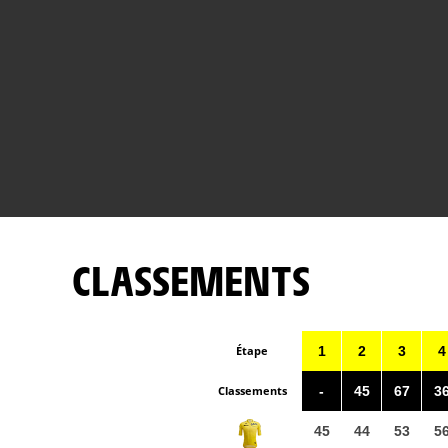
CLASSEMENTS
Étape
1
2
3
4
Classements
-
45
67
3
45
44
53
5