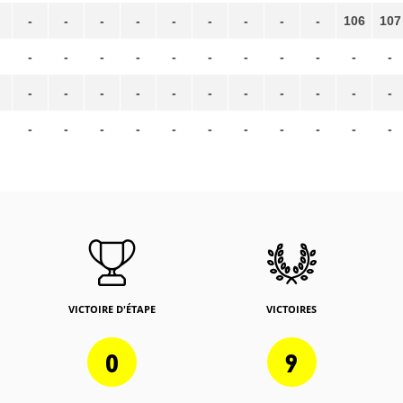
-
-
-
-
-
-
-
-
-
106
107
-
-
-
-
-
-
-
-
-
-
-
-
-
-
-
-
-
-
-
-
-
-
-
-
-
-
-
-
-
-
-
-
-
VICTOIRE D'ÉTAPE
VICTOIRES
0
9