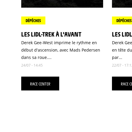
DÉPÊCHES
DÉPÊCHES
LES LIDL-TREK À L'AVANT
LES LID
Derek Gee-West imprime le rythme en
Derek Gee
début d'ascension, avec Mads Pedersen
en tête du
dans sa roue....
par...
24/07 - 14:45
22/07 - 17:1
RACE CENTER
RACE C