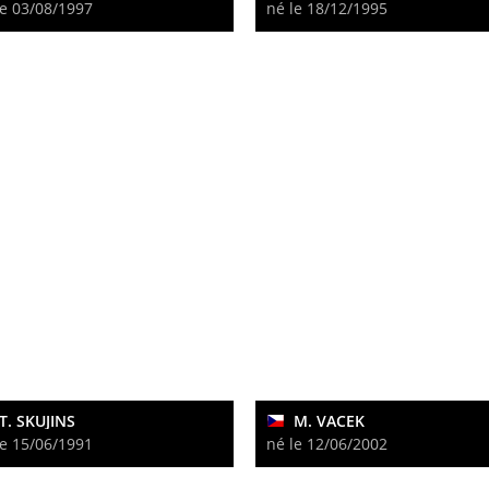
le 03/08/1997
né le 18/12/1995
T. SKUJINS
M. VACEK
le 15/06/1991
né le 12/06/2002