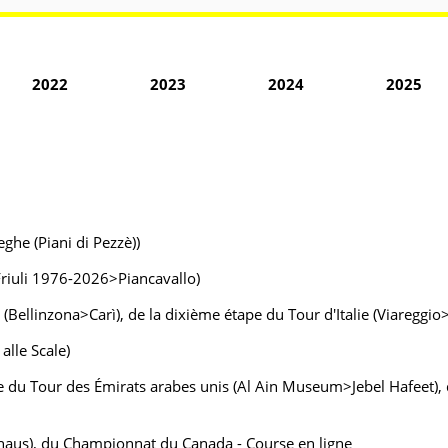
2022
2023
2024
2025
ghe (Piani di Pezzè))
Friuli 1976-2026>Piancavallo)
e (Bellinzona>Carì), de la dixième étape du Tour d'Italie (Viareggio
alle Scale)
e du Tour des Émirats arabes unis (Al Ain Museum>Jebel Hafeet), 
khaus), du Championnat du Canada - Course en ligne