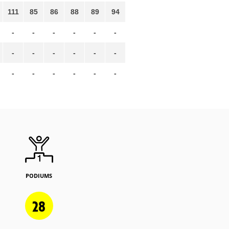
111
85
86
88
89
94
-
-
-
-
-
-
-
-
-
-
-
-
-
-
-
-
-
-
PODIUMS
28