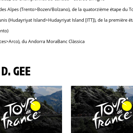
es Alpes (Trento>Bozen/Bolzano), de la quatorzième étape du Tour
is (Hudayriyat Island>Hudayriyat Island [ITT]), de la première é
nto)
aces>Arco), du Andorra MoraBanc Clàssica
 D. GEE