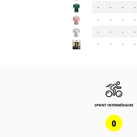
-
-
-
-
-
-
-
-
-
-
-
-
-
-
-
-
SPRINT INTERMÉDIAIRE
0