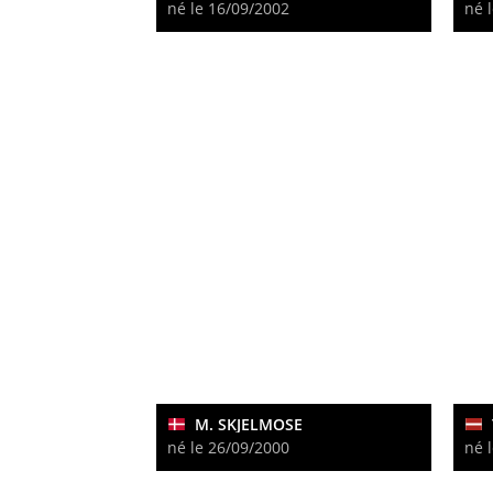
né le 16/09/2002
né 
M. SKJELMOSE
né le 26/09/2000
né 