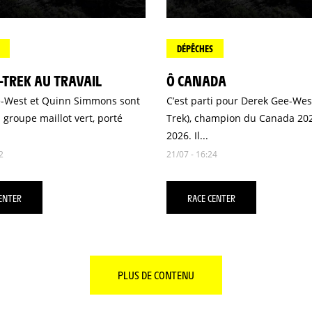
DÉPÊCHES
L-TREK AU TRAVAIL
Ô CANADA
-West et Quinn Simmons sont
C’est parti pour Derek Gee-West
 groupe maillot vert, porté
Trek), champion du Canada 202
2026. Il...
2
21/07 - 16:24
ENTER
RACE CENTER
PLUS DE CONTENU