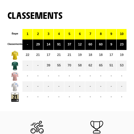
CLASSEMENTS
Étape
1
2
3
4
5
6
7
8
9
10
11
Classements
-
29
14
91
37
12
60
60
9
23
99
22
21
17
21
21
19
18
18
17
19
19
-
-
39
55
70
58
62
65
51
53
56
-
-
-
-
-
-
-
-
-
-
-
-
-
-
-
-
-
-
-
-
-
-
-
-
-
-
-
-
-
-
-
-
-