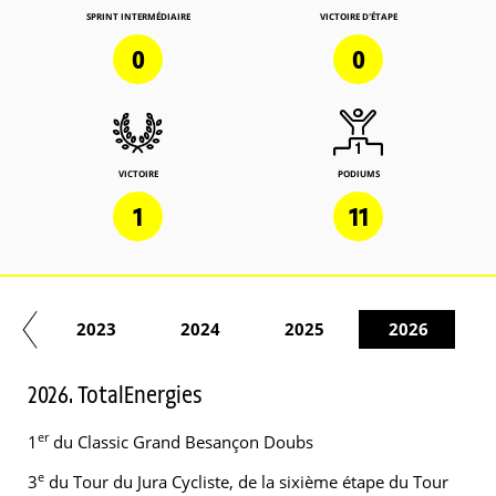
SPRINT INTERMÉDIAIRE
VICTOIRE D'ÉTAPE
0
0
VICTOIRE
PODIUMS
1
11
22
2023
2024
2025
2026
2026. TotalEnergies
er
1
du Classic Grand Besançon Doubs
e
3
du Tour du Jura Cycliste, de la sixième étape du Tour