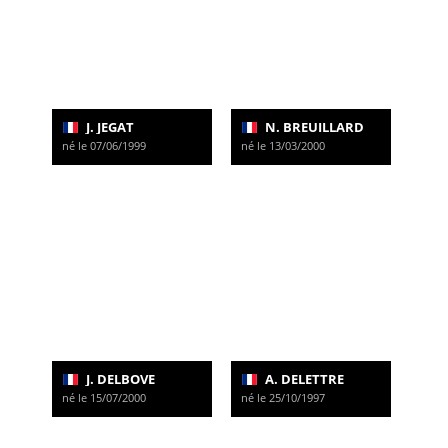
J. JEGAT
N. BREUILLARD
né le 07/06/1999
né le 13/03/2000
J. DELBOVE
A. DELETTRE
né le 15/07/2000
né le 25/10/1997