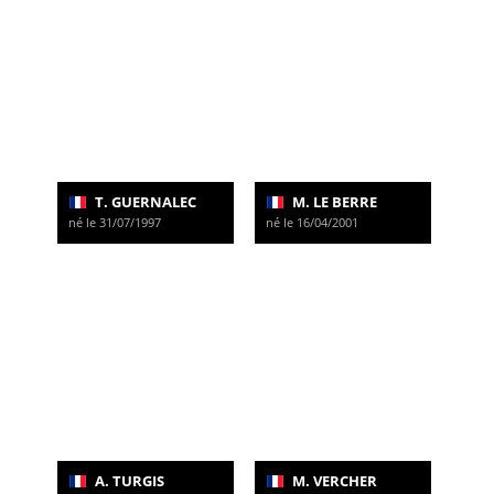
T. GUERNALEC
M. LE BERRE
né le 31/07/1997
né le 16/04/2001
A. TURGIS
M. VERCHER