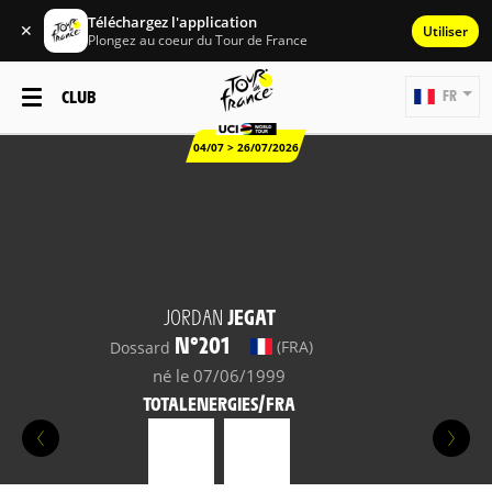
Téléchargez l'application
✕
Utiliser
Plongez au coeur du Tour de France
CLUB
FR
04/07 > 26/07/2026
JORDAN
JEGAT
N°201
(FRA)
Dossard
né le 07/06/1999
TOTALENERGIES/FRA