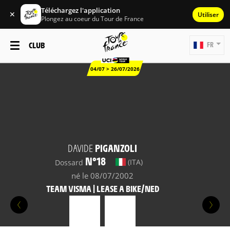
Téléchargez l'application
✕
Utiliser
Plongez au coeur du Tour de France
CLUB
FR
04/07 > 26/07/2026
DAVIDE
PIGANZOLI
N°18
(ITA)
Dossard
né le 08/07/2002
TEAM VISMA | LEASE A BIKE/NED