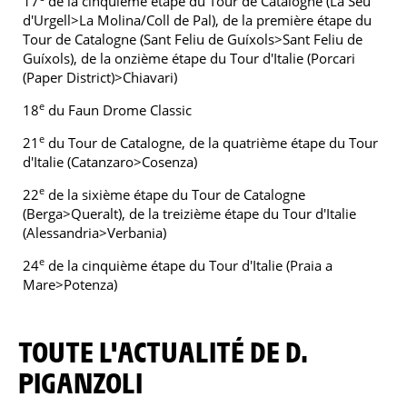
17
de la cinquième étape du Tour de Catalogne (La Seu
d'Urgell>La Molina/Coll de Pal), de la première étape du
Tour de Catalogne (Sant Feliu de Guíxols>Sant Feliu de
Guíxols), de la onzième étape du Tour d'Italie (Porcari
(Paper District)>Chiavari)
e
18
du Faun Drome Classic
e
21
du Tour de Catalogne, de la quatrième étape du Tour
d'Italie (Catanzaro>Cosenza)
e
22
de la sixième étape du Tour de Catalogne
(Berga>Queralt), de la treizième étape du Tour d'Italie
(Alessandria>Verbania)
e
24
de la cinquième étape du Tour d'Italie (Praia a
Mare>Potenza)
TOUTE L'ACTUALITÉ DE D.
PIGANZOLI