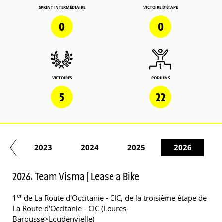
SPRINT INTERMÉDIAIRE
VICTOIRE D'ÉTAPE
0
0
VICTOIRES
PODIUMS
5
22
22
2023
2024
2025
2026
2026. Team Visma | Lease a Bike
er
1
de La Route d'Occitanie - CIC, de la troisième étape de
La Route d'Occitanie - CIC (Loures-
Barousse>Loudenvielle)