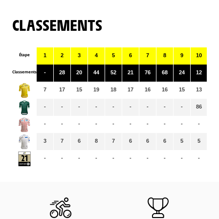
CLASSEMENTS
Étape
1
2
3
4
5
6
7
8
9
10
11
Classements
-
28
20
44
52
21
76
68
24
12
78
7
17
15
19
18
17
16
16
15
13
13
-
-
-
-
-
-
-
-
-
86
90
-
-
-
-
-
-
-
-
-
-
-
3
7
6
8
7
6
6
6
5
5
5
-
-
-
-
-
-
-
-
-
-
-