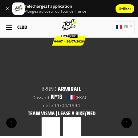
Téléchargez l'application
✕
Utiliser
Plongez au coeur du Tour de France
CLUB
FR
04/07 > 26/07/2026
BRUNO
ARMIRAIL
N°13
(FRA)
Dossard
né le 11/04/1994
TEAM VISMA | LEASE A BIKE/NED