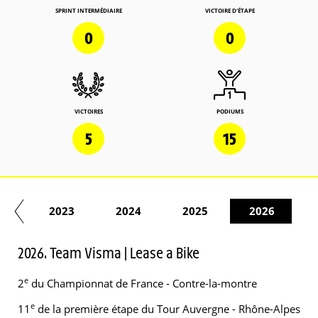
SPRINT INTERMÉDIAIRE
VICTOIRE D'ÉTAPE
0
0
VICTOIRES
PODIUMS
5
15
22
2023
2024
2025
2026
2026. Team Visma | Lease a Bike
e
2
du Championnat de France - Contre-la-montre
e
11
de la première étape du Tour Auvergne - Rhône-Alpes