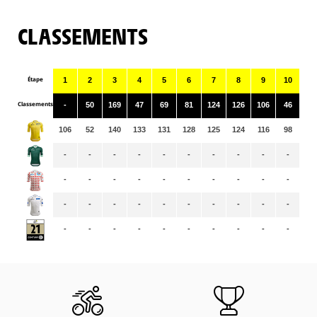
CLASSEMENTS
Étape
1
2
3
4
5
6
7
8
9
10
11
Classements
-
50
169
47
69
81
124
126
106
46
68
106
52
140
133
131
128
125
124
116
98
97
-
-
-
-
-
-
-
-
-
-
-
-
-
-
-
-
-
-
-
-
-
-
-
-
-
-
-
-
-
-
-
-
-
-
-
-
-
-
-
-
-
-
-
-