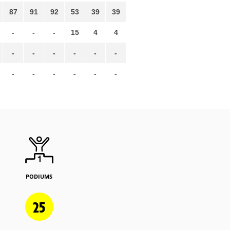
87
91
92
53
39
39
-
-
-
15
4
4
-
-
-
-
-
-
-
-
-
-
-
-
PODIUMS
25