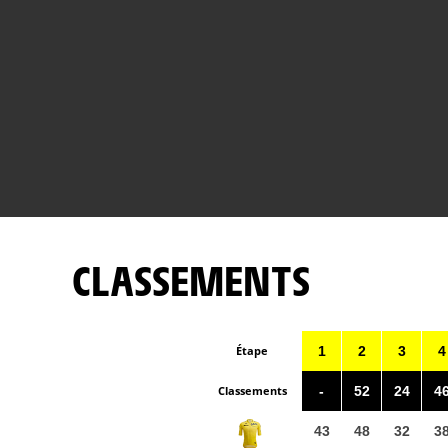
CLASSEMENTS
Étape
1
2
3
4
Classements
-
52
24
4
43
48
32
3