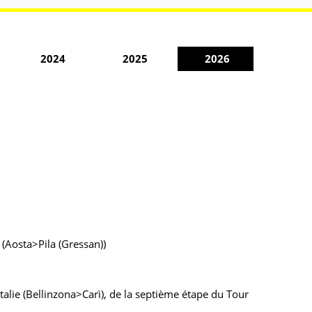
2024
2025
2026
 (Aosta>Pila (Gressan))
talie (Bellinzona>Carì), de la septième étape du Tour