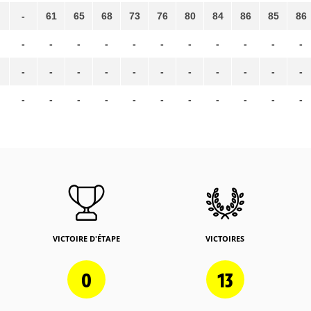
-
61
65
68
73
76
80
84
86
85
86
-
-
-
-
-
-
-
-
-
-
-
-
-
-
-
-
-
-
-
-
-
-
-
-
-
-
-
-
-
-
-
-
-
VICTOIRE D'ÉTAPE
VICTOIRES
0
13