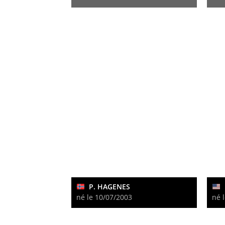
P. HAGENES
né le 10/07/2003
né 