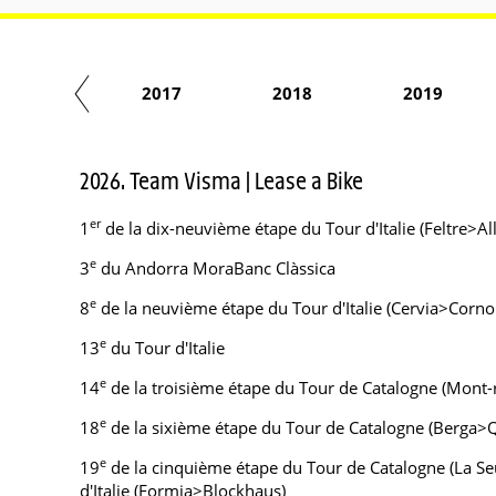
2016
2017
2018
2019
2026. Team Visma | Lease a Bike
er
1
de la dix-neuvième étape du Tour d'Italie (Feltre>All
e
3
du Andorra MoraBanc Clàssica
e
8
de la neuvième étape du Tour d'Italie (Cervia>Corno 
e
13
du Tour d'Italie
e
14
de la troisième étape du Tour de Catalogne (Mont-ro
e
18
de la sixième étape du Tour de Catalogne (Berga>Q
e
19
de la cinquième étape du Tour de Catalogne (La Seu 
d'Italie (Formia>Blockhaus)