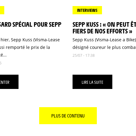
INTERVIEWS
ARD SPÉCIAL POUR SEPP
SEPP KUSS : « ON PEUT Ê
FIERS DE NOS EFFORTS »
 hier, Sepp Kuss (Visma-Lease
Sepp Kuss (Visma-Lease a Bike)
ssi remporté le prix de la
désigné coureur le plus combati
é...
25/07 - 17:38
6
ENTER
LIRE LA SUITE
PLUS DE CONTENU