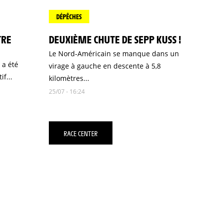
DÉPÊCHES
TRE
DEUXIÈME CHUTE DE SEPP KUSS !
Le Nord-Américain se manque dans un
 a été
virage à gauche en descente à 5,8
f...
kilomètres...
25/07 - 16:24
RACE CENTER