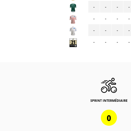
-
-
-
-
-
-
-
-
-
-
-
-
-
-
-
-
SPRINT INTERMÉDIAIRE
0