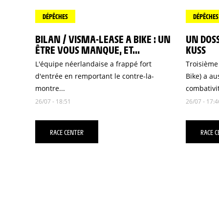
DÉPÊCHES
DÉPÊCHES
BILAN / VISMA-LEASE A BIKE : UN
UN DOSS
ÊTRE VOUS MANQUE, ET...
KUSS
L'équipe néerlandaise a frappé fort
Troisième
d'entrée en remportant le contre-la-
Bike) a au
montre...
combativit
26/07 - 18:51
26/07 - 17:4
RACE CENTER
RACE C