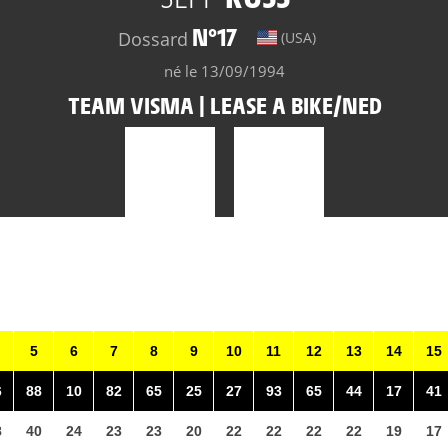
N°17
Dossard
(USA)
né le 13/09/1994
TEAM VISMA | LEASE A BIKE/NED
5
6
7
8
9
10
11
12
13
14
15
6
88
10
82
65
25
27
93
65
44
17
41
8
40
24
23
23
20
22
22
22
22
19
17