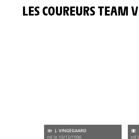
LES COUREURS TEAM V
J. VINGEGAARD
né le 10/12/1996
né 