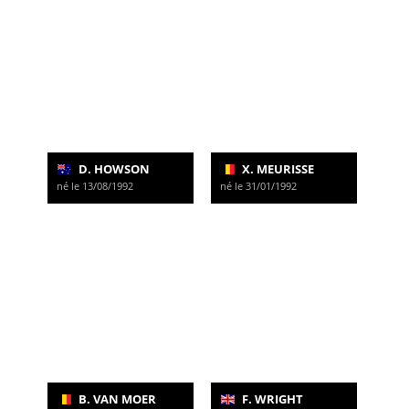
D. HOWSON
X. MEURISSE
né le 13/08/1992
né le 31/01/1992
B. VAN MOER
F. WRIGHT