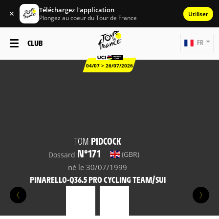
Téléchargez l'application
✕
Utiliser
Plongez au coeur du Tour de France
CLUB
FR
04/07 > 26/07/2026
TOM
PIDCOCK
N°171
(GBR)
Dossard
né le 30/07/1999
PINARELLO-Q36.5 PRO CYCLING TEAM/SUI