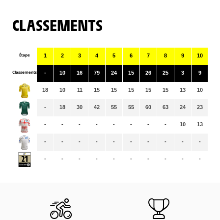
CLASSEMENTS
Étape
1
2
3
4
5
6
7
8
9
10
11
Classements
-
10
16
79
24
15
26
25
3
9
35
18
10
11
15
15
15
15
15
13
10
10
-
18
30
42
55
55
60
63
24
23
26
-
-
-
-
-
-
-
-
10
13
13
-
-
-
-
-
-
-
-
-
-
-
-
-
-
-
-
-
-
-
-
-
-