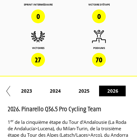
SPRINT INTERMÉDIAIRE
VICTOIRE D'ÉTAPE
0
0
VICTOIRES
PODIUMS
27
70
22
2023
2024
2025
2026
2026. Pinarello Q36.5 Pro Cycling Team
er
1
de la cinquième étape du Tour d'Andalousie (La Roda
de Andalucía>Lucena), du Milan-Turin, de la troisième
étape du Tour des Alpes (Latsch/Laces>Arco), du Andorra