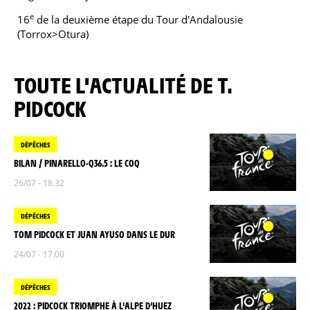
e
16
de la deuxième étape du Tour d'Andalousie
(Torrox>Otura)
TOUTE L'ACTUALITÉ DE T.
PIDCOCK
DÉPÊCHES
BILAN / PINARELLO-Q36.5 : LE COQ
26/07 - 18:32
DÉPÊCHES
TOM PIDCOCK ET JUAN AYUSO DANS LE DUR
24/07 - 17:00
DÉPÊCHES
2022 : PIDCOCK TRIOMPHE À L’ALPE D’HUEZ