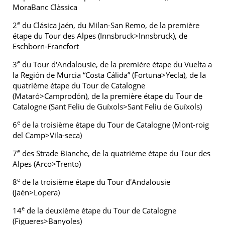
MoraBanc Clàssica
e
2
du Clásica Jaén, du Milan-San Remo, de la première
étape du Tour des Alpes (Innsbruck>Innsbruck), de
Eschborn-Francfort
e
3
du Tour d'Andalousie, de la première étape du Vuelta a
la Región de Murcia “Costa Cálida” (Fortuna>Yecla), de la
quatrième étape du Tour de Catalogne
(Mataró>Camprodón), de la première étape du Tour de
Catalogne (Sant Feliu de Guíxols>Sant Feliu de Guíxols)
e
6
de la troisième étape du Tour de Catalogne (Mont-roig
del Camp>Vila-seca)
e
7
des Strade Bianche, de la quatrième étape du Tour des
Alpes (Arco>Trento)
e
8
de la troisième étape du Tour d'Andalousie
(Jaén>Lopera)
e
14
de la deuxième étape du Tour de Catalogne
(Figueres>Banyoles)