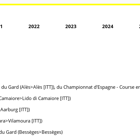
1
2022
2023
2024
 du Gard (Alès>Alès [ITT]), du Championnat d'Espagne - Course en
 Camaiore>Lido di Camaiore [ITT])
Aarburg [ITT])
ura>Vilamoura [ITT])
r du Gard (Bessèges>Bessèges)