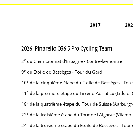
2017
202
2026. Pinarello Q36.5 Pro Cycling Team
e
2
du Championnat d'Espagne - Contre-la-montre
e
9
du Etoile de Bessèges - Tour du Gard
e
10
de la cinquième étape du Etoile de Bessèges - Tour
e
11
de la première étape du Tirreno-Adriatico (Lido di
e
18
de la quatrième étape du Tour de Suisse (Aarburg>
e
23
de la troisième étape du Tour de l'Algarve (Vilamo
e
24
de la troisième étape du Etoile de Bessèges - Tou