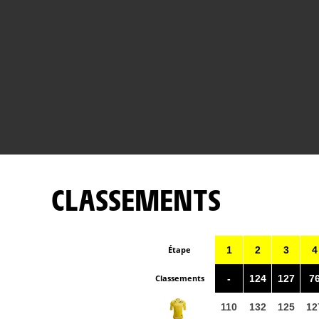
CLASSEMENTS
Étape
1
2
3
4
Classements
-
124
127
7
110
132
125
12