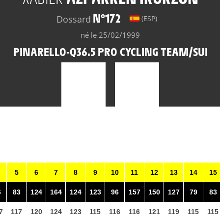
N°172
Dossard
(ESP)
né le 25/02/1999
PINARELLO-Q36.5 PRO CYCLING TEAM/SUI
5
6
7
8
9
10
11
12
13
14
15
6
83
124
164
124
123
96
157
150
127
79
83
7
117
120
124
123
115
116
116
121
119
115
115