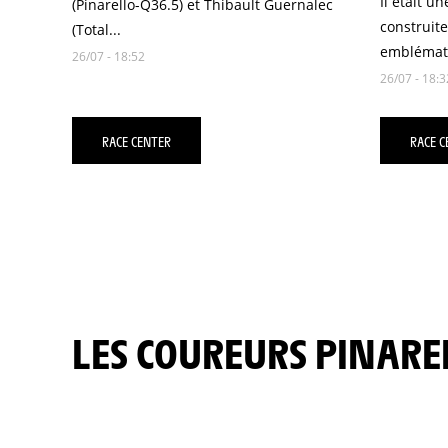
Il était u
(Pinarello-Q36.5) et Thibault Guernalec
construite
(Total...
emblémati
26/07 - 18:52
26/07 - 18:3
RACE CENTER
RACE C
LES COUREURS PINARE