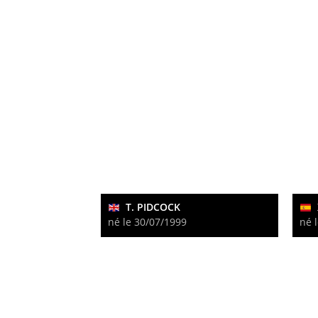
T. PIDCOCK
né le 30/07/1999
né 