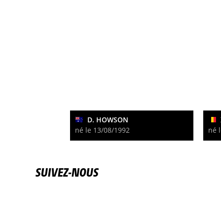
D. HOWSON
né le 13/08/1992
né 
SUIVEZ-NOUS