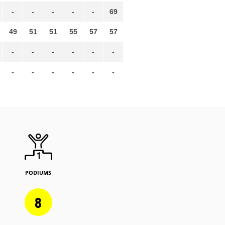
-
-
-
-
-
69
49
51
51
55
57
57
-
-
-
-
-
-
-
-
-
-
-
-
PODIUMS
8