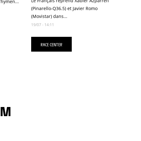
Le Français reprend Xabier Azparren
 Thymen...
(Pinarello-Q36.5) et Javier Romo
(Movistar) dans...
19/07 - 14:11
RACE CENTER
AM