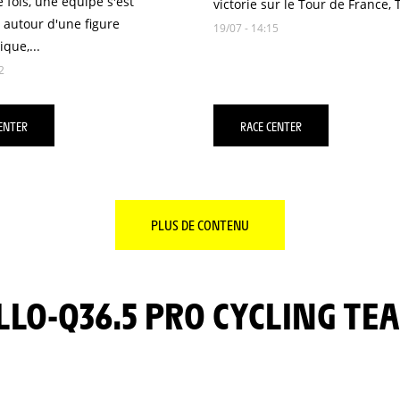
ne fois, une équipe s'est
victorie sur le Tour de France,
 autour d'une figure
19/07 - 14:15
que,...
2
ENTER
RACE CENTER
PLUS DE CONTENU
LLO-Q36.5 PRO CYCLING TE