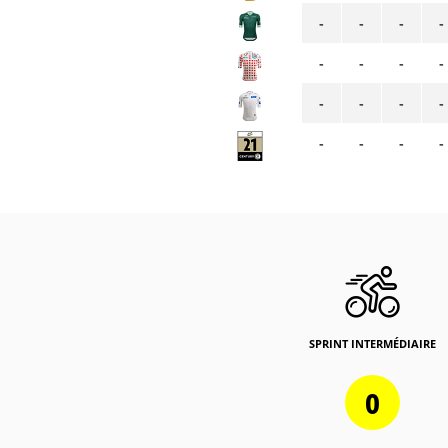
-
-
-
-
-
-
-
-
-
-
-
-
-
-
-
-
SPRINT INTERMÉDIAIRE
0