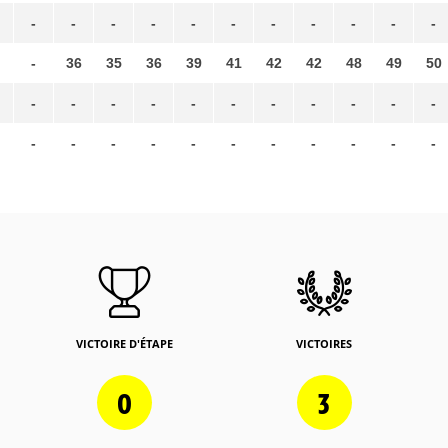
-
-
-
-
-
-
-
-
-
-
-
-
36
35
36
39
41
42
42
48
49
50
-
-
-
-
-
-
-
-
-
-
-
-
-
-
-
-
-
-
-
-
-
-
VICTOIRE D'ÉTAPE
VICTOIRES
0
3