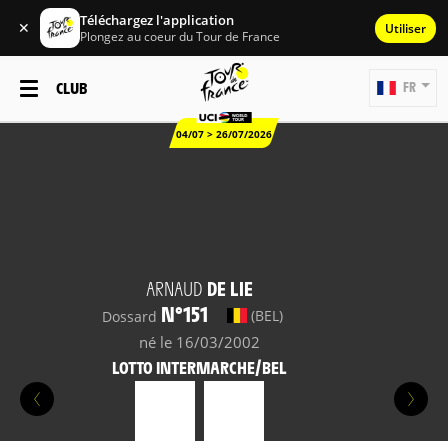
Téléchargez l'application
✕
Utiliser
Plongez au coeur du Tour de France
CLUB
FR
04/07 > 26/07/2026
ARNAUD
DE LIE
N°151
(BEL)
Dossard
né le 16/03/2002
LOTTO INTERMARCHE/BEL