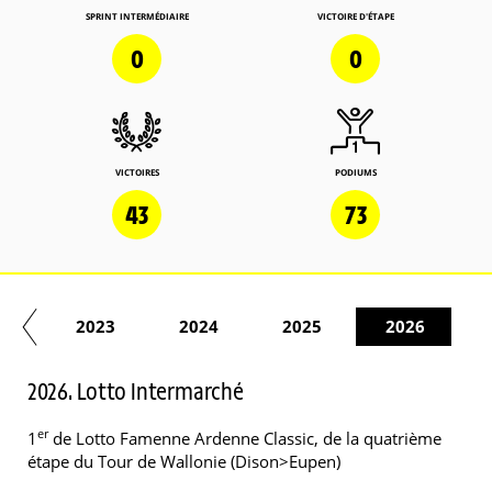
SPRINT INTERMÉDIAIRE
VICTOIRE D'ÉTAPE
0
0
VICTOIRES
PODIUMS
43
73
22
2023
2024
2025
2026
2026. Lotto Intermarché
er
1
de Lotto Famenne Ardenne Classic, de la quatrième
étape du Tour de Wallonie (Dison>Eupen)