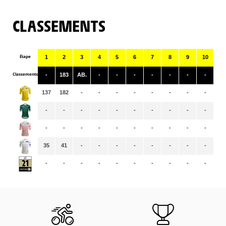
CLASSEMENTS
Étape
1
2
3
4
5
6
7
8
9
10
11
Classements
-
183
AB.
-
-
-
-
-
-
-
-
137
182
-
-
-
-
-
-
-
-
-
-
-
-
-
-
-
-
-
-
-
-
-
-
-
-
-
-
-
-
-
-
-
35
41
-
-
-
-
-
-
-
-
-
-
-
-
-
-
-
-
-
-
-
-