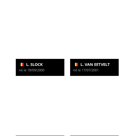
L. SLOCK
L. VAN EETVELT
né le 18/09/2000
né le 17/07/2001