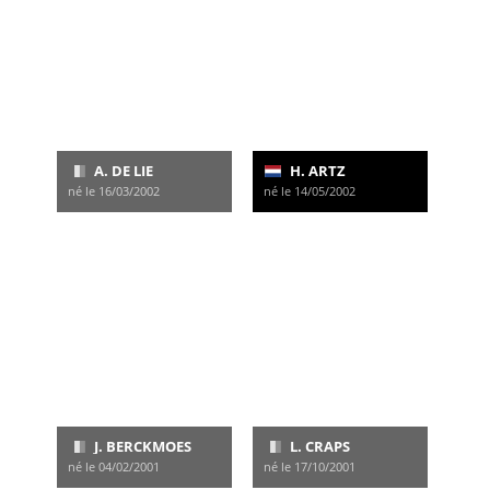
A. DE LIE
H. ARTZ
né le 16/03/2002
né le 14/05/2002
J. BERCKMOES
L. CRAPS
né le 04/02/2001
né le 17/10/2001