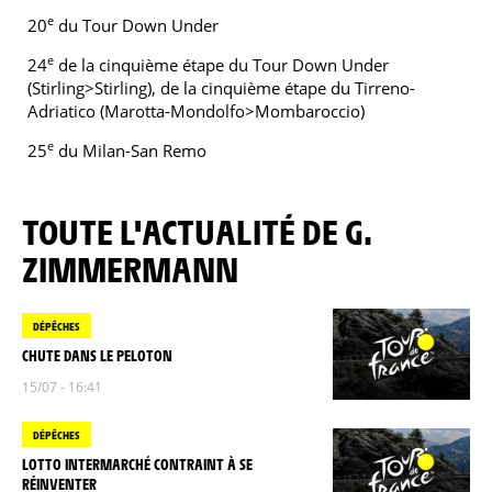
e
20
du Tour Down Under
e
24
de la cinquième étape du Tour Down Under
(Stirling>Stirling), de la cinquième étape du Tirreno-
Adriatico (Marotta-Mondolfo>Mombaroccio)
e
25
du Milan-San Remo
TOUTE L'ACTUALITÉ DE G.
ZIMMERMANN
DÉPÊCHES
CHUTE DANS LE PELOTON
15/07 - 16:41
DÉPÊCHES
LOTTO INTERMARCHÉ CONTRAINT À SE
RÉINVENTER