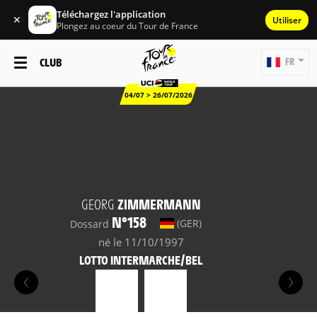
Téléchargez l'application
✕
Utiliser
Plongez au coeur du Tour de France
CLUB
FR
04/07 > 26/07/2026
GEORG
ZIMMERMANN
N°158
(GER)
Dossard
né le 11/10/1997
LOTTO INTERMARCHE/BEL