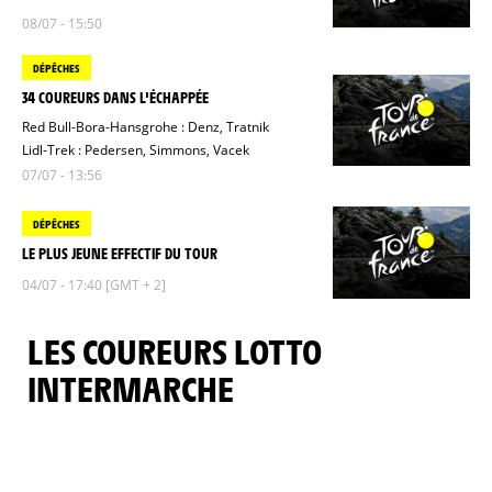
08/07 - 15:50
DÉPÊCHES
34 COUREURS DANS L'ÉCHAPPÉE
Red Bull-Bora-Hansgrohe : Denz, Tratnik
Lidl-Trek : Pedersen, Simmons, Vacek
07/07 - 13:56
DÉPÊCHES
LE PLUS JEUNE EFFECTIF DU TOUR
04/07 - 17:40 [GMT + 2]
LES COUREURS LOTTO
INTERMARCHE