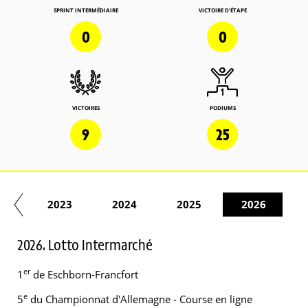
SPRINT INTERMÉDIAIRE
VICTOIRE D'ÉTAPE
0
0
VICTOIRES
PODIUMS
9
25
22
2023
2024
2025
2026
2026. Lotto Intermarché
er
1
de Eschborn-Francfort
e
5
du Championnat d'Allemagne - Course en ligne