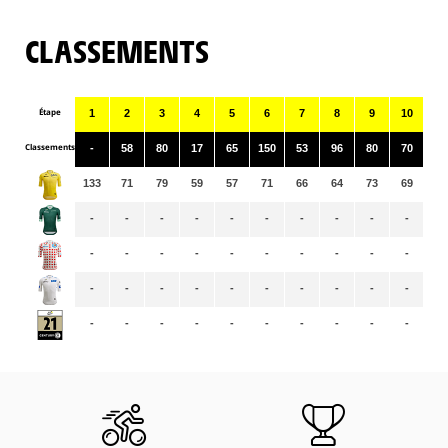
CLASSEMENTS
Étape
1
2
3
4
5
6
7
8
9
10
11
Classements
-
58
80
17
65
150
53
96
80
70
17
133
71
79
59
57
71
66
64
73
69
81
-
-
-
-
-
-
-
-
-
-
-
-
-
-
-
-
-
-
-
-
-
-
-
-
-
-
-
-
-
-
-
-
-
-
-
-
-
-
-
-
-
-
-
-