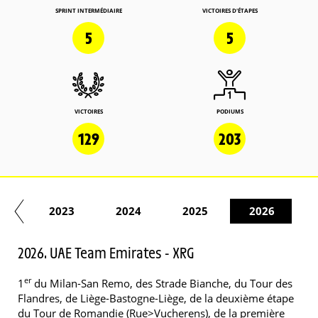
SPRINT INTERMÉDIAIRE
VICTOIRES D'ÉTAPES
5
5
VICTOIRES
PODIUMS
129
203
22
2023
2024
2025
2026
2026. UAE Team Emirates - XRG
er
1
du Milan-San Remo, des Strade Bianche, du Tour des
Flandres, de Liège-Bastogne-Liège, de la deuxième étape
du Tour de Romandie (Rue>Vucherens), de la première