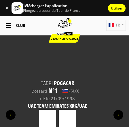
Téléchargez l'application
✕
Utiliser
Plongez au coeur du Tour de France
CLUB
FR
04/07 > 26/07/2026
TADEJ
POGACAR
N°1
(SLO)
Dossard
né le 21/09/1998
UAE TEAM EMIRATES XRG/UAE