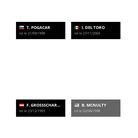
T. POGACAR
I. DEL TORO
né le 21/09/1998
né le 27/11/2003
F. GROSSSCHARTNER
B. MCNULTY
né le 23/12/1993
né le 02/04/1998