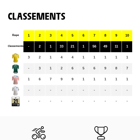
CLASSEMENTS
Étape
1
2
3
4
5
6
7
8
9
10
11
Classements
-
2
1
33
21
1
56
49
11
1
48
3
2
1
4
4
1
1
1
1
1
1
-
3
1
2
6
5
6
9
8
7
8
1
6
7
9
9
1
1
1
1
1
1
-
-
-
-
-
-
-
-
-
-
-
-
-
-
-
-
-
-
-
-
-
-