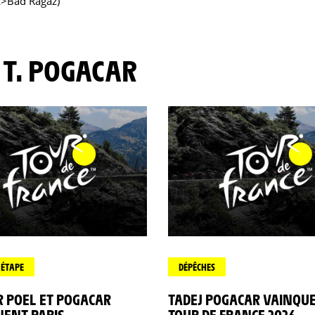
z>Bad Ragaz)
 T. POGACAR
'ÉTAPE
DÉPÊCHES
R POEL ET POGACAR
TADEJ POGACAR VAINQU
NENT PARIS
TOUR DE FRANCE 2026