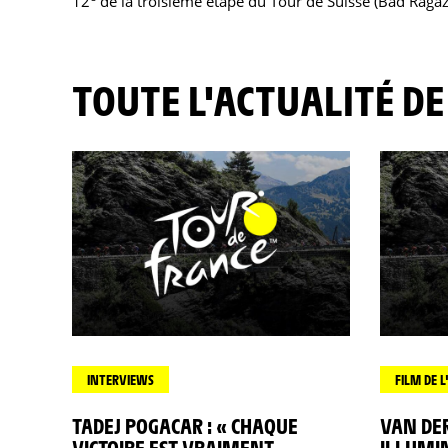
12
de la troisième étape du Tour de Suisse (Bad Raga
TOUTE L'ACTUALITÉ DE
INTERVIEWS
FILM DE L
TADEJ POGACAR : « CHAQUE
VAN DE
VICTOIRE EST VRAIMENT
ILLUMI