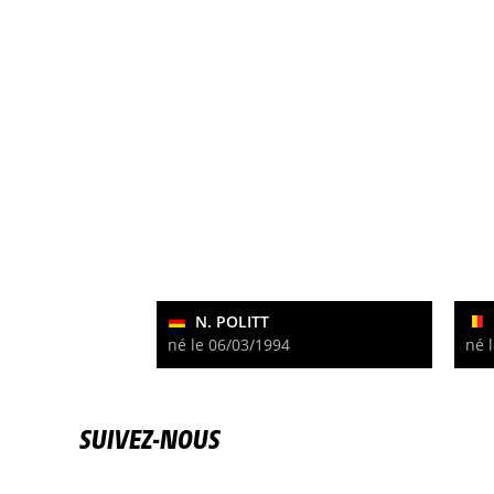
N. POLITT
né le 06/03/1994
né 
SUIVEZ-NOUS