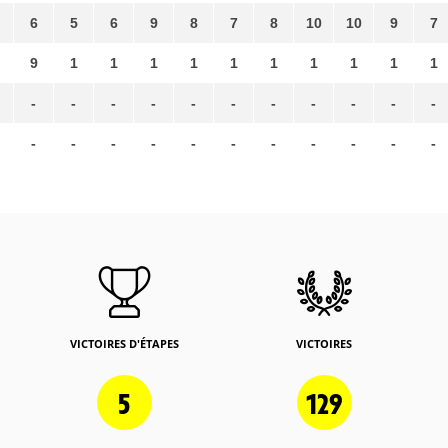
6
5
6
9
8
7
8
10
10
9
7
9
1
1
1
1
1
1
1
1
1
1
-
-
-
-
-
-
-
-
-
-
-
-
-
-
-
-
-
-
-
-
-
-
VICTOIRES D'ÉTAPES
VICTOIRES
5
129