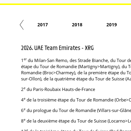
2016
2017
2018
2019
2026. UAE Team Emirates - XRG
er
1
du Milan-San Remo, des Strade Bianche, du Tour de
étape du Tour de Romandie (Martigny>Martigny), du T
Romandie (Broc>Charmey), de la première étape du Tour
sur-Ollon), de la quatrième étape du Tour de Suisse (A
e
2
du Paris-Roubaix Hauts-de-France
e
4
de la troisième étape du Tour de Romandie (Orbe>
e
6
du prologue du Tour de Romandie (Villars-sur-Glâne
e
8
de la deuxième étape du Tour de Suisse (Locarno>L
e