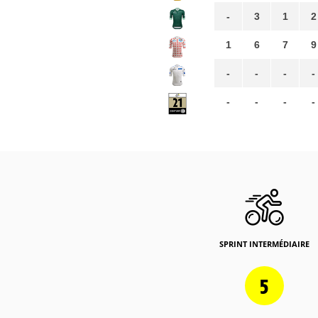
-
3
1
2
1
6
7
9
-
-
-
-
-
-
-
-
SPRINT INTERMÉDIAIRE
5