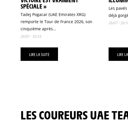
SPÉCIALE »
Les pavés
Tadej Pogacar (UAE Emirates XRG)
déjà gorgé
remporte le Tour de France 2026, son
26/07 - 20:1
cinquième après...
26/07 - 20:33
LIRE LA SUITE
LIRE LA
LES COUREURS UAE T