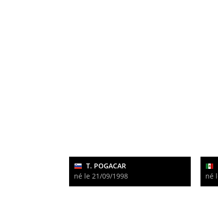
T. POGACAR
né le 21/09/1998
né 