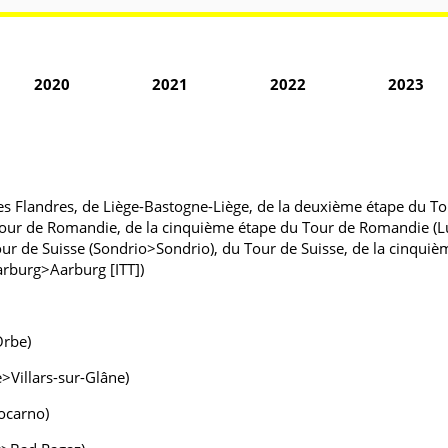
2020
2021
2022
2023
s Flandres, de Liège-Bastogne-Liège, de la deuxième étape du T
our de Romandie, de la cinquième étape du Tour de Romandie (Lu
 de Suisse (Sondrio>Sondrio), du Tour de Suisse, de la cinquième
arburg>Aarburg [ITT])
Orbe)
>Villars-sur-Glâne)
ocarno)