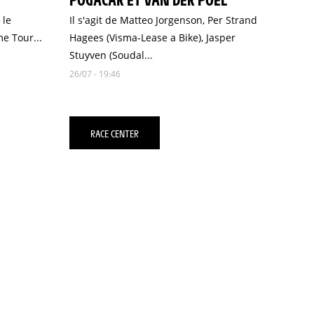
 le
Il s'agit de Matteo Jorgenson, Per Strand
e Tour...
Hagees (Visma-Lease a Bike), Jasper
Stuyven (Soudal...
26/07 - 19:46
RACE CENTER