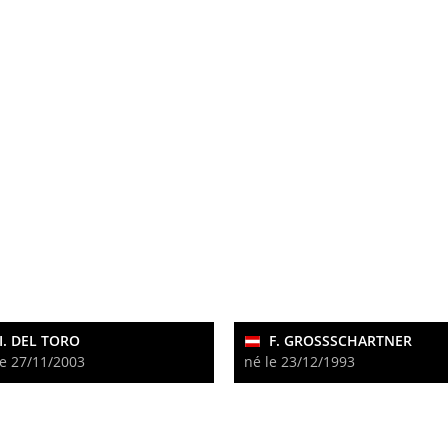
I. DEL TORO
F. GROSSSCHARTNER
le 27/11/2003
né le 23/12/1993