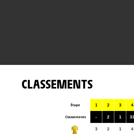
CLASSEMENTS
Étape
1
2
3
4
Classements
-
2
1
3
3
2
1
4