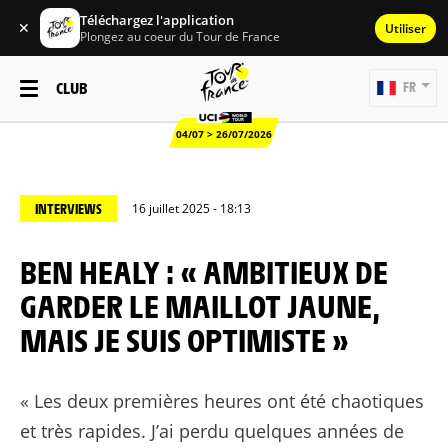
Téléchargez l'application
✕
Utiliser
Plongez au coeur du Tour de France
CLUB
FR
04/07 > 26/07/2026
INTERVIEWS
16 juillet 2025 - 18:13
BEN HEALY : « AMBITIEUX DE
GARDER LE MAILLOT JAUNE,
MAIS JE SUIS OPTIMISTE »
« Les deux premières heures ont été chaotiques
et très rapides. J’ai perdu quelques années de