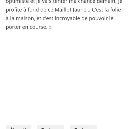
optimiste et je vais tenter ma chance demain. Je
profite à fond de ce Maillot Jaune… C’est la folie
à la maison, et c’est incroyable de pouvoir le
porter en course. »
17/07/2025 – Tour de France 2025 – Étape 12 - Auch / Hautacam (180,6 km) - Ben HEALY (EF EDUCATION - EASYPOST), Jonas ABRAHAMSEN (UNO-X MOBILITY) © A.S.O./Billy Ceusters