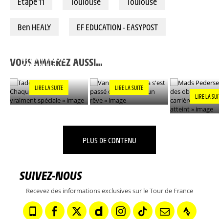
Étape 11
Toulouse
Toulouse
Ben HEALY
EF EDUCATION - EASYPOST
TADEJ POGACAR : «
MADS PEDER
CHAQUE VICTOIRE
VAN DER POEL : « ÇA
L'UN DES OB
EST VRAIMENT
S'EST PASSÉ COMME
DE MA CARR
VOUS AIMEREZ AUSSI…
SPÉCIALE »
DANS UN RÊVE »
DÉSORMAIS
»
LIRE LA SUITE
LIRE LA SUITE
LIRE LA SU
PLUS DE CONTENU
SUIVEZ-NOUS
Recevez des informations exclusives sur le Tour de France