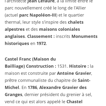
l’architecte
Jean Lefaure
, à la limite entre le
parc nouvellement créé le long de l’Allier
(actuel
parc Napoléon-III
) et le quartier
thermal, leur style s’inspire des
chalets
alpestres
et des
maisons coloniales
anglaises
.
Classement :
inscrits
Monuments
historiques
en
1972
.
Castel Franc (Maison du
Bailliage)
Construction :
1531.
Histoire :
la
maison est construite par
Antoine Gravier
,
prêtre communaliste du chapitre de
Saint-
Michel
. En
1786
,
Alexandre Gravier des
Granges
, dernier président du grenier à sel,
vend ce qui est alors appelé le
Chastel