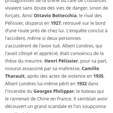
protagonistes de la scène du café de Coutances
vivaient sans doute des vies de danger, sinon de
forçats. Ainsi
Ottavio Bottecchia
, le rival des
Pélissier, disparut en
1927
, retrouvé sur le bord
d’une route près de chez lui. L’enquête conclut à
l’accident, même si deux personnes
s’accusèrent de l’avoir tué. Albert Londres, qui
l’avait côtoyé et apprécié, était convaincu de la
thèse du meurtre.
Henri Pélissier
, pour sa part,
mourut assassiné par sa maîtresse,
Camille
Tharault
, après des actes de violence en
1935
.
Albert Londres lui-même périt en
1932
dans
l'incendie du
Georges Philippar
, le bateau qui
le ramenait de Chine en France. Il semblait avoir
découvert
un grand scandale
et l’on soupçonna