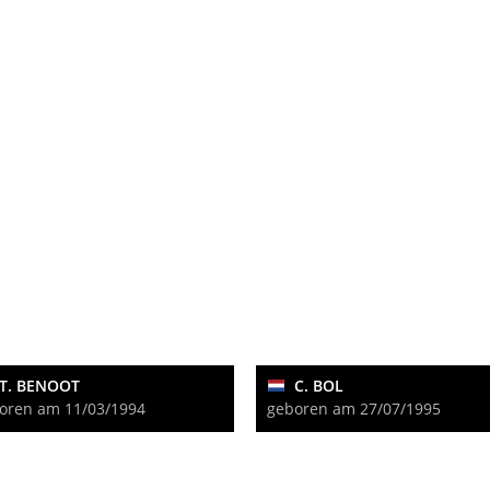
T. BENOOT
C. BOL
oren am 11/03/1994
geboren am 27/07/1995