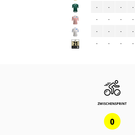
-
-
-
-
-
-
-
-
-
-
-
-
-
-
-
-
ZWISCHENSPRINT
0