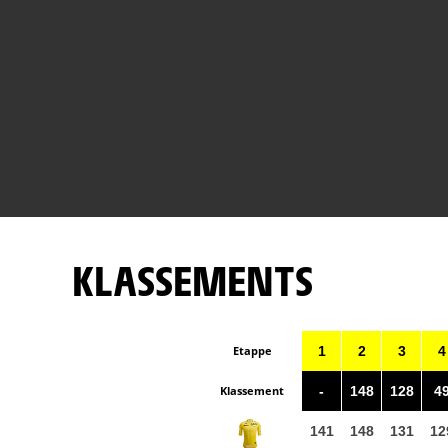
KLASSEMENTS
Etappe
1
2
3
4
Klassement
-
148
128
4
141
148
131
12