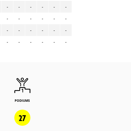
-
-
-
-
-
-
-
-
-
-
-
-
-
-
-
-
-
-
-
-
-
-
-
-
PODIUMS
27