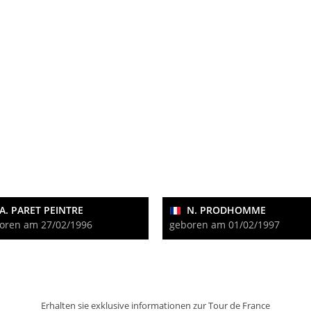
A. PARET PEINTRE
N. PRODHOMME
oren am 27/02/1996
geboren am 01/02/1997
Erhalten sie exklusive informationen zur Tour de France