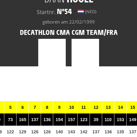
N°54
Startnr.
(NED)
geboren am 22/02/1999
DECATHLON CMA CGM TEAM/FRA
5
6
7
8
9
10
11
12
13
14
15
9
73
165
137
136
154
157
123
39
110
153
149
9
122
129
126
126
140
143
142
137
136
135
137