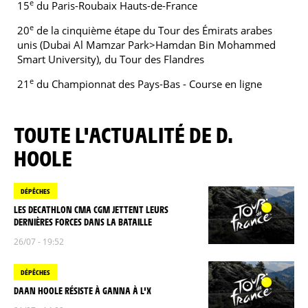
e
15
du Paris-Roubaix Hauts-de-France
e
20
de la cinquième étape du Tour des Émirats arabes
unis (Dubai Al Mamzar Park>Hamdan Bin Mohammed
Smart University), du Tour des Flandres
e
21
du Championnat des Pays-Bas - Course en ligne
TOUTE L'ACTUALITÉ DE D.
HOOLE
DÉPÊCHES
LES DECATHLON CMA CGM JETTENT LEURS
DERNIÈRES FORCES DANS LA BATAILLE
26/07 - 19:52
DÉPÊCHES
DAAN HOOLE RÉSISTE À GANNA À L'X