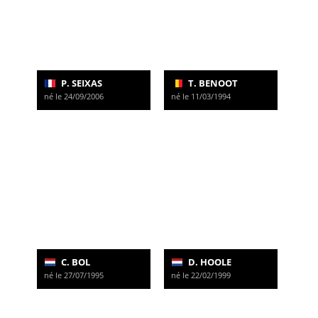
P. SEIXAS
T. BENOOT
né le 24/09/2006
né le 11/03/1994
C. BOL
D. HOOLE
né le 27/07/1995
né le 22/02/1999