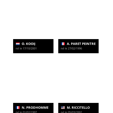
O. KOOIJ
A. PARET PEINTRE
né le 17/10/2001
né le 27/02/1996
N. PRODHOMME
M. RICCITELLO
né le 01/02/1997
né le 05/03/2002