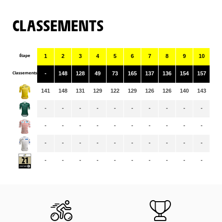
CLASSEMENTS
Étape
1
2
3
4
5
6
7
8
9
10
11
Classements
-
148
128
49
73
165
137
136
154
157
12
141
148
131
129
122
129
126
126
140
143
14
-
-
-
-
-
-
-
-
-
-
-
-
-
-
-
-
-
-
-
-
-
-
-
-
-
-
-
-
-
-
-
-
-
-
-
-
-
-
-
-
-
-
-
-