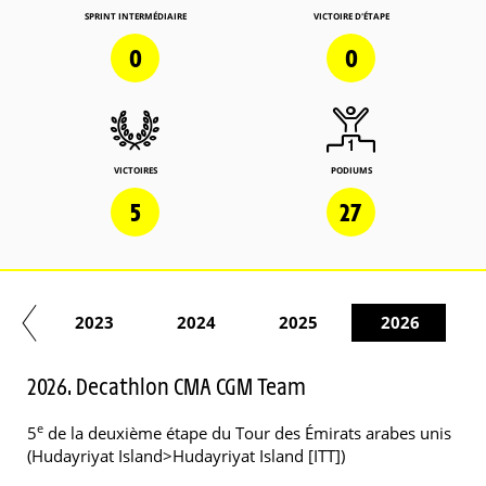
SPRINT INTERMÉDIAIRE
VICTOIRE D'ÉTAPE
0
0
VICTOIRES
PODIUMS
5
27
22
2023
2024
2025
2026
2026. Decathlon CMA CGM Team
e
5
de la deuxième étape du Tour des Émirats arabes unis
(Hudayriyat Island>Hudayriyat Island [ITT])