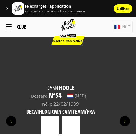
Téléchargez l'application
✕
Utiliser
Plongez au coeur du Tour de France
CLUB
FR
04/07 > 26/07/2026
DAAN
HOOLE
N°54
(NED)
Dossard
né le 22/02/1999
DECATHLON CMA CGM TEAM/FRA