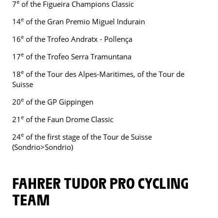
e
7
of the Figueira Champions Classic
e
14
of the Gran Premio Miguel Indurain
e
16
of the Trofeo Andratx - Pollença
e
17
of the Trofeo Serra Tramuntana
e
18
of the Tour des Alpes-Maritimes, of the Tour de
Suisse
e
20
of the GP Gippingen
e
21
of the Faun Drome Classic
e
24
of the first stage of the Tour de Suisse
(Sondrio>Sondrio)
FAHRER TUDOR PRO CYCLING
TEAM