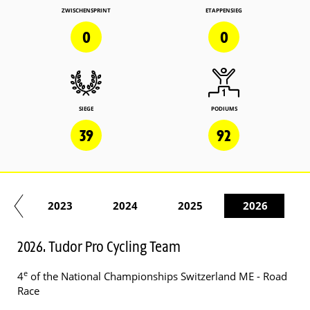
ZWISCHENSPRINT
ETAPPENSIEG
0
0
SIEGE
PODIUMS
39
92
22
2023
2024
2025
2026
2026. Tudor Pro Cycling Team
e
4
of the National Championships Switzerland ME - Road
Race