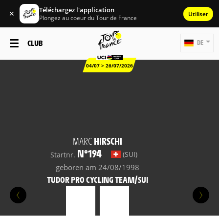
Téléchargez l'application
✕
Utiliser
Plongez au coeur du Tour de France
CLUB
DE
04/07 > 26/07/2026
MARC
HIRSCHI
N°194
(SUI)
Startnr.
geboren am 24/08/1998
TUDOR PRO CYCLING TEAM/SUI