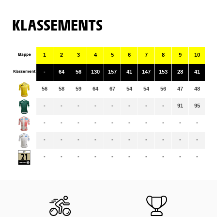
KLASSEMENTS
Etappe
1
2
3
4
5
6
7
8
9
10
11
Klassement
-
64
56
130
157
41
147
153
28
41
12
56
58
59
64
67
54
54
56
47
48
47
-
-
-
-
-
-
-
-
91
95
10
-
-
-
-
-
-
-
-
-
-
-
-
-
-
-
-
-
-
-
-
-
-
-
-
-
-
-
-
-
-
-
-
-