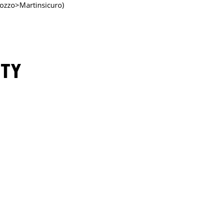
acozzo>Martinsicuro)
ITY