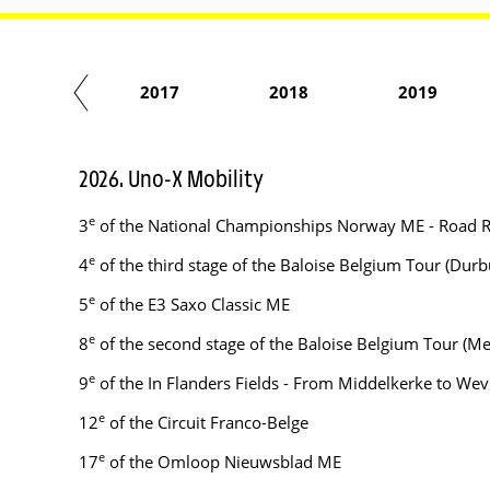
2016
2017
2018
2019
2026. Uno-X Mobility
e
3
of the National Championships Norway ME - Road 
e
4
of the third stage of the Baloise Belgium Tour (Du
e
5
of the E3 Saxo Classic ME
e
8
of the second stage of the Baloise Belgium Tour (M
e
9
of the In Flanders Fields - From Middelkerke to Wev
e
12
of the Circuit Franco-Belge
e
17
of the Omloop Nieuwsblad ME