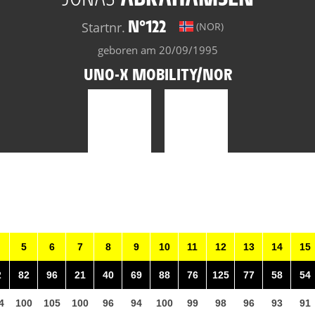
N°122
Startnr.
(NOR)
geboren am 20/09/1995
UNO-X MOBILITY/NOR
5
6
7
8
9
10
11
12
13
14
15
2
82
96
21
40
69
88
76
125
77
58
54
4
100
105
100
96
94
100
99
98
96
93
91