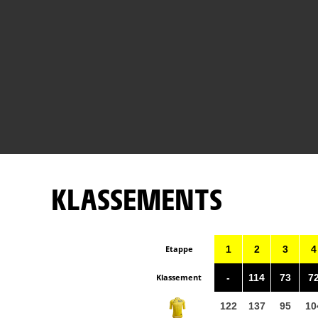
KLASSEMENTS
Etappe
1
2
3
4
Klassement
-
114
73
7
122
137
95
10