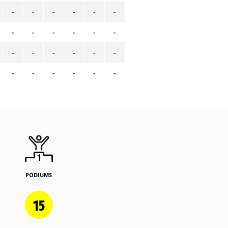
-
-
-
-
-
-
-
-
-
-
-
-
-
-
-
-
-
-
-
-
-
-
-
-
PODIUMS
15