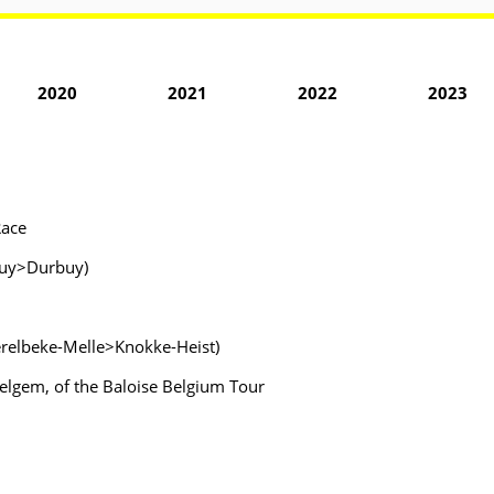
2020
2021
2022
2023
Race
rbuy>Durbuy)
erelbeke-Melle>Knokke-Heist)
elgem, of the Baloise Belgium Tour