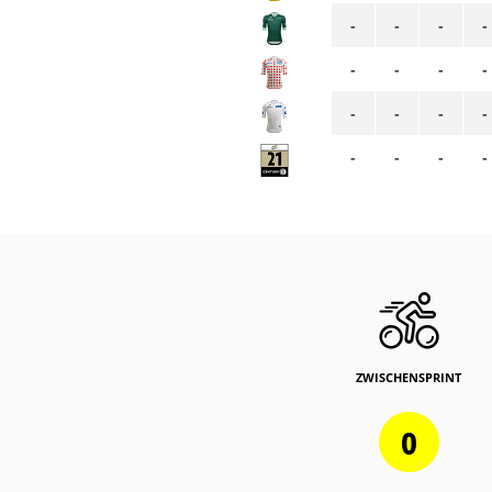
-
-
-
-
-
-
-
-
-
-
-
-
-
-
-
-
ZWISCHENSPRINT
0