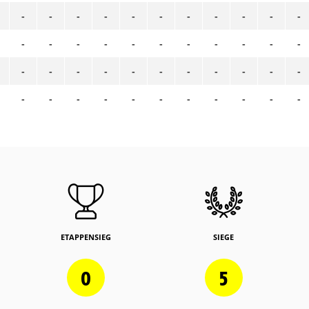
-
-
-
-
-
-
-
-
-
-
-
-
-
-
-
-
-
-
-
-
-
-
-
-
-
-
-
-
-
-
-
-
-
-
-
-
-
-
-
-
-
-
-
-
ETAPPENSIEG
SIEGE
0
5