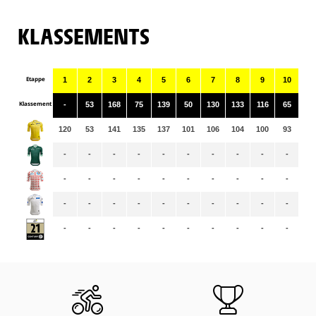
KLASSEMENTS
Etappe
1
2
3
4
5
6
7
8
9
10
11
Klassement
-
53
168
75
139
50
130
133
116
65
11
120
53
141
135
137
101
106
104
100
93
92
-
-
-
-
-
-
-
-
-
-
-
-
-
-
-
-
-
-
-
-
-
-
-
-
-
-
-
-
-
-
-
-
-
-
-
-
-
-
-
-
-
-
-
-