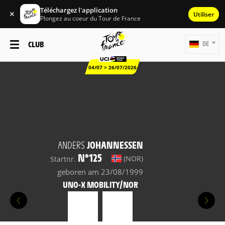
Téléchargez l'application
✕
Utiliser
Plongez au coeur du Tour de France
CLUB
DE
04/07 > 26/07/2026
ANDERS
JOHANNESSEN
N°125
(NOR)
Startnr.
geboren am 23/08/1999
UNO-X MOBILITY/NOR