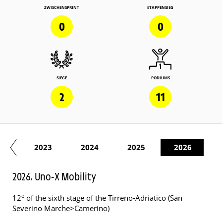
ZWISCHENSPRINT
ETAPPENSIEG
0
0
SIEGE
PODIUMS
2
11
22
2023
2024
2025
2026
2026. Uno-X Mobility
e
12
of the sixth stage of the Tirreno-Adriatico (San
Severino Marche>Camerino)