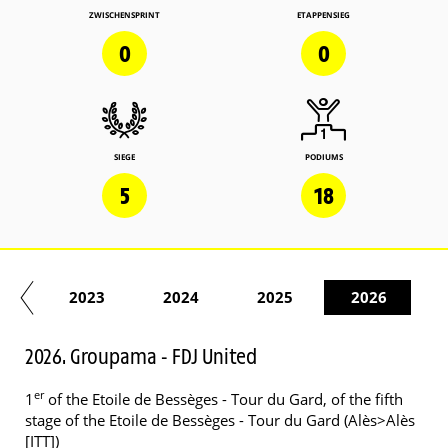
ZWISCHENSPRINT
ETAPPENSIEG
0
0
SIEGE
PODIUMS
5
18
22
2023
2024
2025
2026
2026. Groupama - FDJ United
er
1
of the Etoile de Bessèges - Tour du Gard, of the fifth
stage of the Etoile de Bessèges - Tour du Gard (Alès>Alès
[ITT])