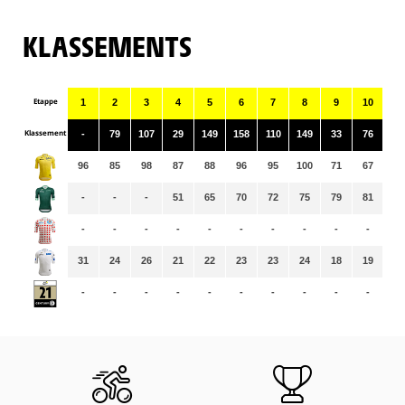
KLASSEMENTS
Etappe
1
2
3
4
5
6
7
8
9
10
11
Klassement
-
79
107
29
149
158
110
149
33
76
58
96
85
98
87
88
96
95
100
71
67
66
-
-
-
51
65
70
72
75
79
81
86
-
-
-
-
-
-
-
-
-
-
-
31
24
26
21
22
23
23
24
18
19
19
-
-
-
-
-
-
-
-
-
-
-