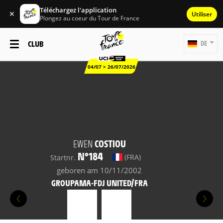
Téléchargez l'application
✕
Utiliser
Plongez au coeur du Tour de France
CLUB
DE
04/07 > 26/07/2026
EWEN
COSTIOU
N°184
(FRA)
Startnr.
geboren am 10/11/2002
GROUPAMA-FDJ UNITED/FRA