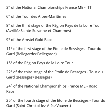
e
3
of the National Championships France ME - ITT
e
6
of the Tour des Alpes-Maritimes
e
8
of the third stage of the Région Pays de la Loire Tour
(Avrillé>Sainte-Suzanne-et-Chammes)
e
9
of the Amstel Gold Race
e
11
of the first stage of the Etoile de Bessèges - Tour du
Gard (Bellegarde>Bellegarde)
e
15
of the Région Pays de la Loire Tour
e
22
of the third stage of the Etoile de Bessèges - Tour du
Gard (Bessèges>Bessèges)
e
24
of the National Championships France ME - Road
Race
e
25
of the fourth stage of the Etoile de Bessèges - Tour du
Gard (Saint-Christol-lez-Alès>Vauvert)