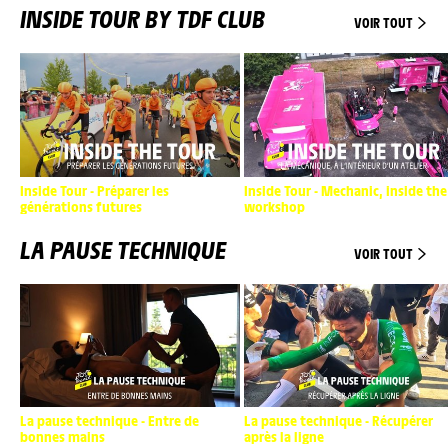
INSIDE TOUR BY TDF CLUB
VOIR TOUT
Inside Tour - Préparer les
Inside Tour - Mechanic, inside the
générations futures
workshop
LA PAUSE TECHNIQUE
VOIR TOUT
La pause technique - Entre de
La pause technique - Récupérer
bonnes mains
après la ligne