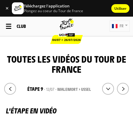
Téléchargez l'application
✕
Utiliser
Plongez au coeur du Tour de France
CLUB
FR
04/07 > 26/07/2026
TOUTES LES VIDÉOS DU TOUR DE
FRANCE
ÉTAPE 9
- 12/07 -
MALEMORT > USSEL
L'ÉTAPE EN VIDÉO