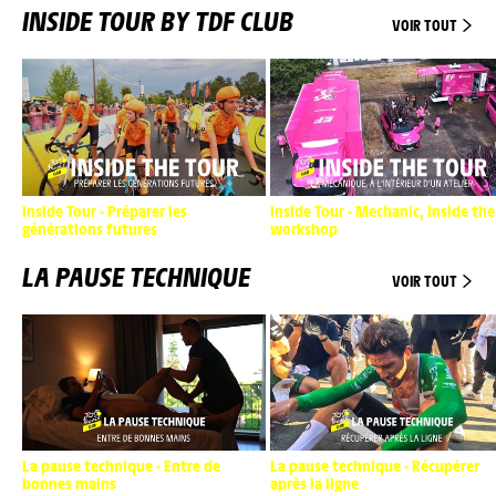
INSIDE TOUR BY TDF CLUB
VOIR TOUT
Inside Tour - Préparer les
Inside Tour - Mechanic, inside the
générations futures
workshop
LA PAUSE TECHNIQUE
VOIR TOUT
La pause technique - Entre de
La pause technique - Récupérer
bonnes mains
après la ligne