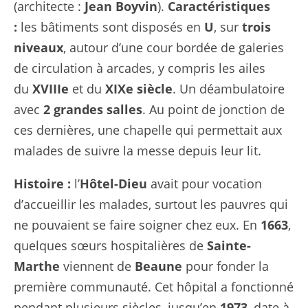
(architecte :
Jean Boyvin
).
Caractéristiques
:
les bâtiments sont disposés en
U
, sur
trois
niveaux
, autour d’une cour bordée de galeries
de circulation à arcades, y compris les ailes
du
XVIIIe
et du
XIXe siècle
. Un déambulatoire
avec
2 grandes salles
. Au point de jonction de
ces dernières, une chapelle qui permettait aux
malades de suivre la messe depuis leur lit.
Histoire :
l’
Hôtel-Dieu
avait pour vocation
d’accueillir les malades, surtout les pauvres qui
ne pouvaient se faire soigner chez eux. En
1663
,
quelques sœurs hospitalières de
Sainte-
Marthe
viennent de
Beaune
pour fonder la
première communauté. Cet hôpital a fonctionné
pendant plusieurs siècles, jusqu’en
1973
, date à