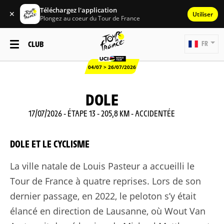
Téléchargez l'application
✕
Utiliser
Plongez au coeur du Tour de France
CLUB
FR
04/07 > 26/07/2026
DOLE
17/07/2026 - ÉTAPE 13 - 205,8 KM - ACCIDENTÉE
DOLE ET LE CYCLISME
La ville natale de Louis Pasteur a accueilli le
Tour de France à quatre reprises. Lors de son
dernier passage, en 2022, le peloton s’y était
élancé en direction de Lausanne, où Wout Van