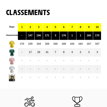
CLASSEMENTS
Étape
1
2
3
4
5
6
7
8
9
10
11
Classements
-
147
156
171
3
176
1
1
160
170
15
170
159
164
169
166
168
164
164
167
167
16
-
17
29
41
7
8
4
2
3
3
4
-
-
-
-
-
-
-
-
-
-
-
-
-
-
-
-
-
-
-
-
-
-
-
-
-
-
-
-
-
-
-
-
-