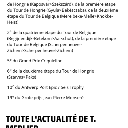
de Hongrie (Kaposvár>Szekszárd), de la première étape
du Tour de Hongrie (Gyula>Békéscsaba), de la deuxième
étape du Tour de Belgique (Merelbeke-Melle>Knokke-
Heist)
e
2
de la quatrième étape du Tour de Belgique
(Begijnendijk-Betekom>Aarschot), de la première étape
du Tour de Belgique (Scherpenheuvel-
Zichem>Scherpenheuvel-Zichem)
e
5
du Grand Prix Criquielion
e
6
de la deuxième étape du Tour de Hongrie
(Szarvas>Paks)
e
10
du Antwerp Port Epic / Sels Trophy
e
19
du Grote prijs Jean-Pierre Monseré
TOUTE L'ACTUALITÉ DE T.