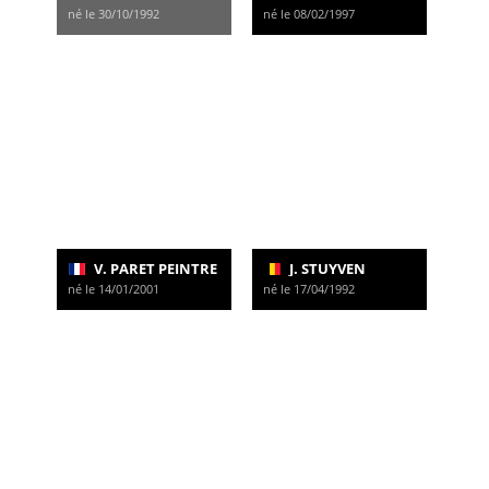
né le 30/10/1992
né le 08/02/1997
V. PARET PEINTRE
J. STUYVEN
né le 14/01/2001
né le 17/04/1992