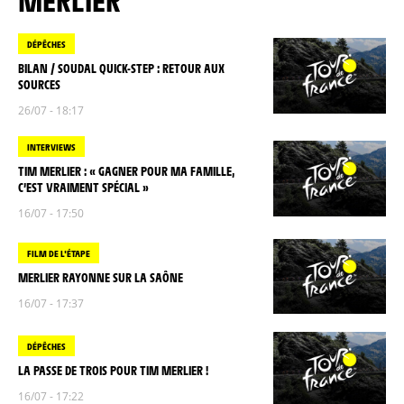
MERLIER
DÉPÊCHES
BILAN / SOUDAL QUICK-STEP : RETOUR AUX
SOURCES
26/07 - 18:17
INTERVIEWS
TIM MERLIER : « GAGNER POUR MA FAMILLE,
C’EST VRAIMENT SPÉCIAL »
16/07 - 17:50
FILM DE L'ÉTAPE
MERLIER RAYONNE SUR LA SAÔNE
16/07 - 17:37
DÉPÊCHES
LA PASSE DE TROIS POUR TIM MERLIER !
16/07 - 17:22