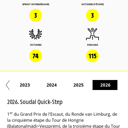
SPRINT INTERMÉDIAIRE
VICTOIRES D'ÉTAPES
3
3
VICTOIRES
PODIUMS
74
115
22
2023
2024
2025
2026
2026. Soudal Quick-Step
er
1
du Grand Prix de l'Escaut, du Ronde van Limburg, de
la cinquième étape du Tour de Hongrie
(Balatonalmádi>Veszprém), de la troisième étape du Tour