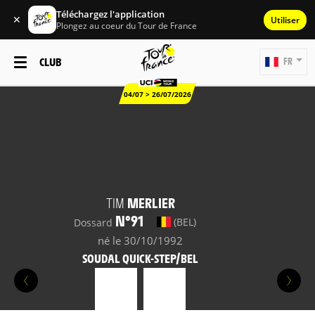
Téléchargez l'application
✕
Utiliser
Plongez au coeur du Tour de France
CLUB
FR
04/07 > 26/07/2026
TIM
MERLIER
N°91
(BEL)
Dossard
né le 30/10/1992
SOUDAL QUICK-STEP/BEL