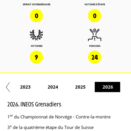
SPRINT INTERMÉDIAIRE
VICTOIRE D'ÉTAPE
0
0
VICTOIRES
PODIUMS
9
24
22
2023
2024
2025
2026
2026. INEOS Grenadiers
er
1
du Championnat de Norvège - Contre-la-montre
e
3
de la quatrième étape du Tour de Suisse