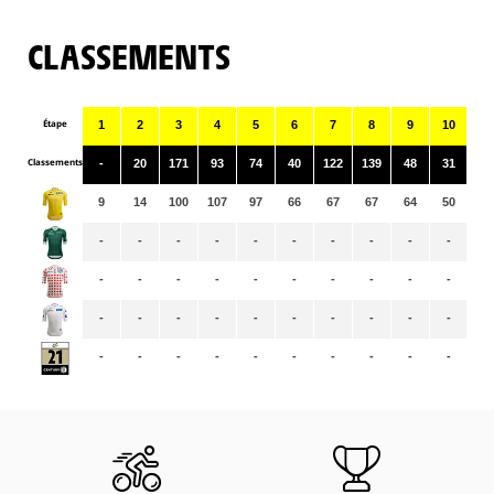
CLASSEMENTS
Étape
1
2
3
4
5
6
7
8
9
10
11
Classements
-
20
171
93
74
40
122
139
48
31
13
9
14
100
107
97
66
67
67
64
50
49
-
-
-
-
-
-
-
-
-
-
-
-
-
-
-
-
-
-
-
-
-
-
-
-
-
-
-
-
-
-
-
-
-
-
-
-
-
-
-
-
-
-
-
-