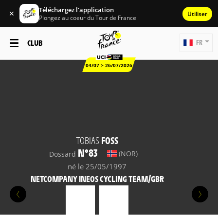
Téléchargez l'application
✕
Utiliser
Plongez au coeur du Tour de France
CLUB
FR
04/07 > 26/07/2026
TOBIAS
FOSS
N°83
(NOR)
Dossard
né le 25/05/1997
NETCOMPANY INEOS CYCLING TEAM/GBR