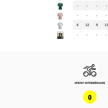
-
-
-
-
-
-
-
-
6
12
9
1
-
-
-
-
SPRINT INTERMÉDIAIRE
0