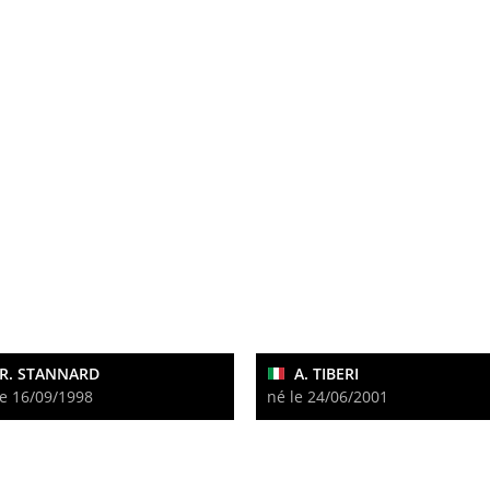
R. STANNARD
A. TIBERI
le 16/09/1998
né le 24/06/2001