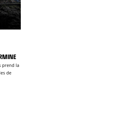
ERMINE
s prend la
des de