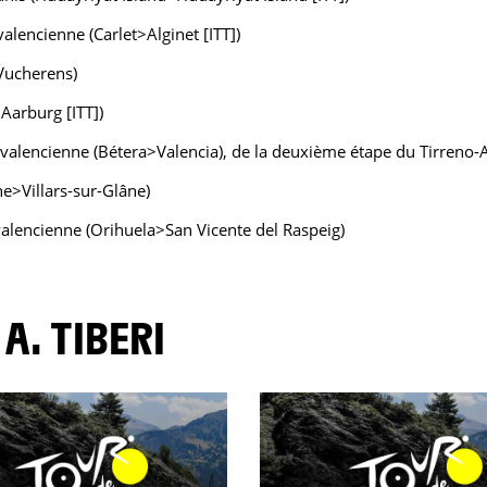
encienne (Carlet>Alginet [ITT])
Vucherens)
Aarburg [ITT])
alencienne (Bétera>Valencia), de la deuxième étape du Tirreno-
e>Villars-sur-Glâne)
alencienne (Orihuela>San Vicente del Raspeig)
A. TIBERI