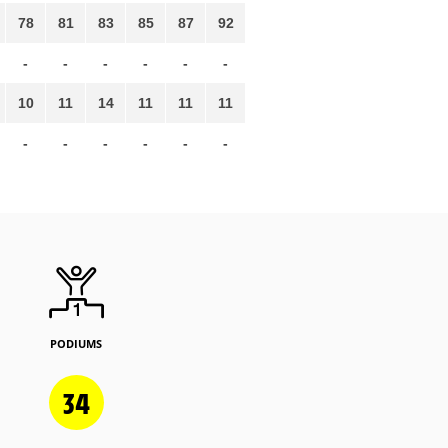
78
81
83
85
87
92
-
-
-
-
-
-
10
11
14
11
11
11
-
-
-
-
-
-
PODIUMS
34