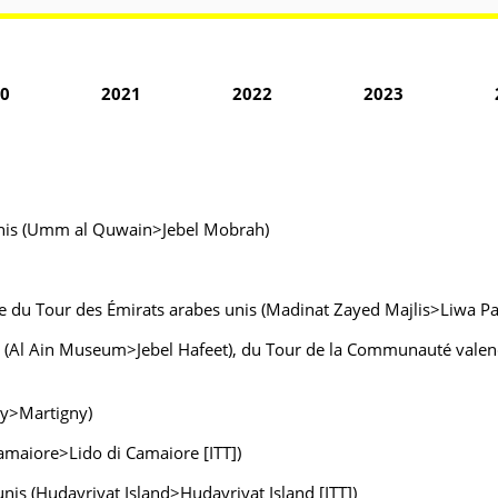
0
2021
2022
2023
 unis (Umm al Quwain>Jebel Mobrah)
 du Tour des Émirats arabes unis (Madinat Zayed Majlis>Liwa Pal
s (Al Ain Museum>Jebel Hafeet), du Tour de la Communauté valenc
ny>Martigny)
Camaiore>Lido di Camaiore [ITT])
is (Hudayriyat Island>Hudayriyat Island [ITT])