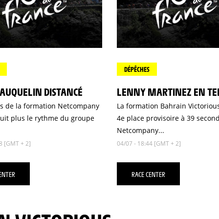
DÉPÊCHES
VAUQUELIN DISTANCÉ
LENNY MARTINEZ EN T
is de la formation Netcompany
La formation Bahrain Victoriou
suit plus le rythme du groupe
4e place provisoire à 39 secon
Netcompany...
8 [GMT + 2]
04/07 - 18:44 [GMT + 2]
ENTER
RACE CENTER