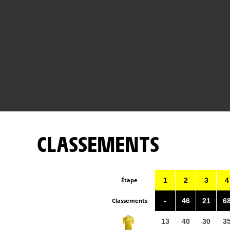
CLASSEMENTS
Étape
1
2
3
4
Classements
-
46
21
6
13
40
30
3