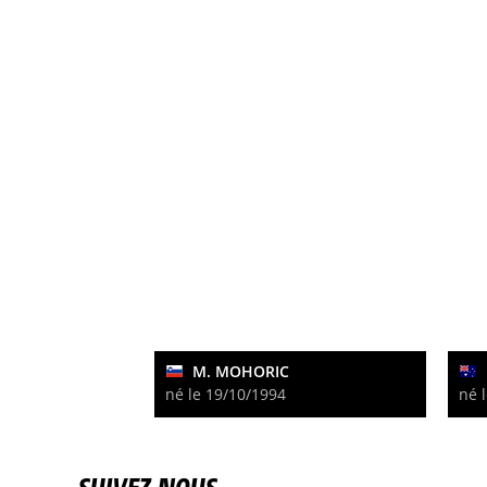
M. MOHORIC
né le 19/10/1994
né 
SUIVEZ-NOUS