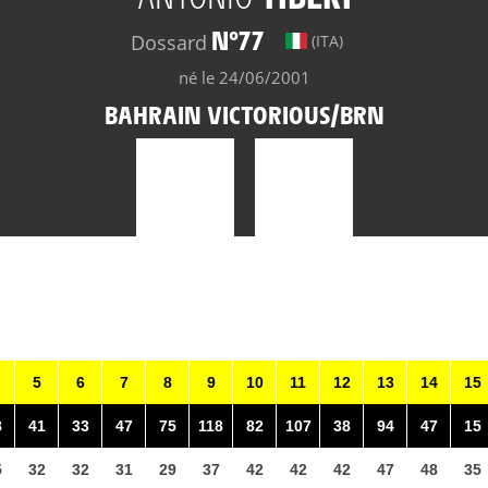
N°77
Dossard
(ITA)
né le 24/06/2001
BAHRAIN VICTORIOUS/BRN
5
6
7
8
9
10
11
12
13
14
15
8
41
33
47
75
118
82
107
38
94
47
15
5
32
32
31
29
37
42
42
42
47
48
35