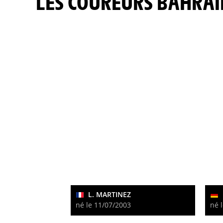
LES COUREURS BAHRA
L. MARTINEZ
né le 11/07/2003
né 