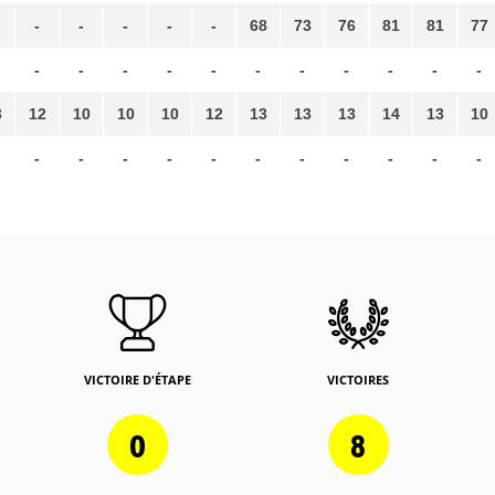
-
-
-
-
-
68
73
76
81
81
77
-
-
-
-
-
-
-
-
-
-
-
3
12
10
10
10
12
13
13
13
14
13
10
-
-
-
-
-
-
-
-
-
-
-
VICTOIRE D'ÉTAPE
VICTOIRES
0
8