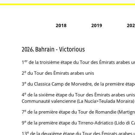
2018
2019
202
2026. Bahrain - Victorious
er
1
de la troisième étape du Tour des Émirats arabes
e
2
du Tour des Émirats arabes unis
e
3
du Classica Camp de Morvedre, de la première étape
e
4
de la sixième étape du Tour des Émirats arabes uni
Communauté valencienne (La Nucía>Teulada Moraira)
e
7
de la première étape du Tour de Romandie (Martig
e
9
de la première étape du Tirreno-Adriatico (Lido di 
e
13
de la deuxième étape du Tour des Émirats arabes un