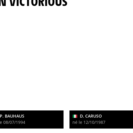
IN VICTORIOUS
P. BAUHAUS
D. CARUSO
le 08/07/1994
né le 12/10/1987