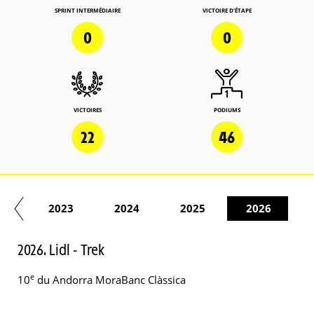
SPRINT INTERMÉDIAIRE
VICTOIRE D'ÉTAPE
0
0
VICTOIRES
PODIUMS
22
46
22
2023
2024
2025
2026
2026. Lidl - Trek
e
10
du Andorra MoraBanc Clàssica