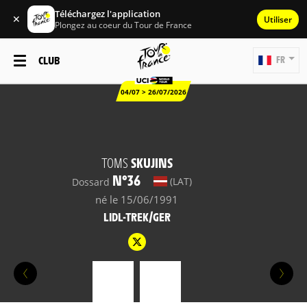
Téléchargez l'application
✕
Utiliser
Plongez au coeur du Tour de France
CLUB
FR
04/07 > 26/07/2026
TOMS
SKUJINS
N°36
(LAT)
Dossard
né le 15/06/1991
LIDL-TREK/GER