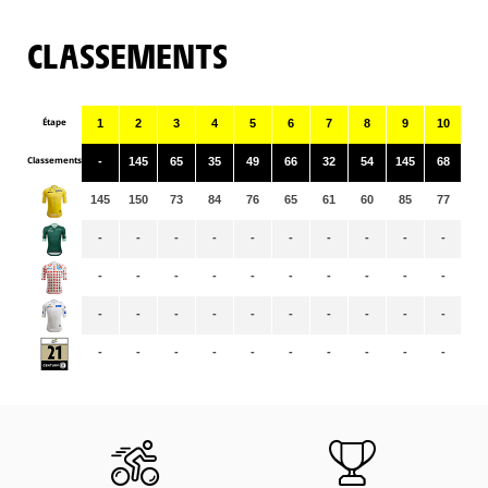
CLASSEMENTS
Étape
1
2
3
4
5
6
7
8
9
10
11
Classements
-
145
65
35
49
66
32
54
145
68
53
145
150
73
84
76
65
61
60
85
77
73
-
-
-
-
-
-
-
-
-
-
-
-
-
-
-
-
-
-
-
-
-
-
-
-
-
-
-
-
-
-
-
-
-
-
-
-
-
-
-
-
-
-
-
-