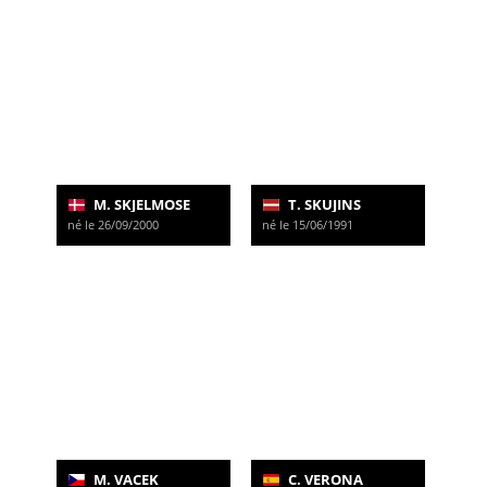
M. SKJELMOSE
T. SKUJINS
né le 26/09/2000
né le 15/06/1991
M. VACEK
C. VERONA