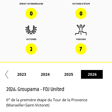
SPRINT INTERMÉDIAIRE
VICTOIRE D'ÉTAPE
0
0
VICTOIRES
PODIUMS
2
7
22
2023
2024
2025
2026
2026. Groupama - FDJ United
e
6
de la première étape du Tour de la Provence
(Marseille>Saint-Victoret)