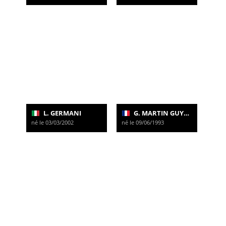
L. GERMANI
G. MARTIN GUYONNET
né le 03/03/2002
né le 09/06/1993