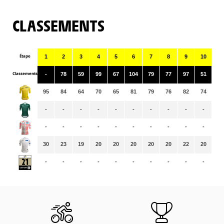
CLASSEMENTS
Étape
1
2
3
4
5
6
7
8
9
10
11
Classements
-
78
59
99
67
104
79
77
97
51
80
95
84
64
70
65
81
79
76
82
74
71
-
-
-
-
-
-
-
-
-
-
-
-
-
-
-
-
-
-
-
-
-
-
30
23
19
20
20
20
20
20
22
20
20
-
-
-
-
-
-
-
-
-
-
-