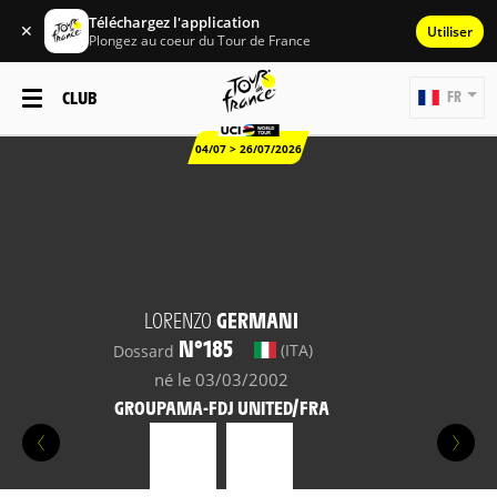
Téléchargez l'application
✕
Utiliser
Plongez au coeur du Tour de France
CLUB
FR
04/07 > 26/07/2026
LORENZO
GERMANI
N°185
(ITA)
Dossard
né le 03/03/2002
GROUPAMA-FDJ UNITED/FRA