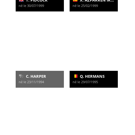
T. PIDCOCK
X. AZPARREN IRURZUN
né le 30/07/1999
né le 25/02/1999
C. HARPER
Q. HERMANS
né le 23/11/1994
né le 29/07/1995