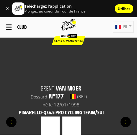
Téléchargez l'application
✕
Utiliser
Plongez au coeur du Tour de France
CLUB
FR
04/07 > 26/07/2026
BRENT
VAN MOER
N°177
(BEL)
Dossard
né le 12/01/1998
PINARELLO-Q36.5 PRO CYCLING TEAM/SUI