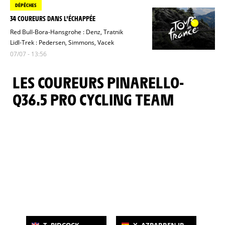
DÉPÊCHES
34 COUREURS DANS L'ÉCHAPPÉE
Red Bull-Bora-Hansgrohe : Denz, Tratnik
Lidl-Trek : Pedersen, Simmons, Vacek
07/07 - 13:56
LES COUREURS PINARELLO-
Q36.5 PRO CYCLING TEAM