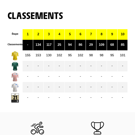
CLASSEMENTS
Étape
1
2
3
4
5
6
7
8
9
10
11
Classements
-
134
117
25
94
86
29
109
68
85
64
155
153
130
102
95
102
98
98
95
101
10
-
-
-
-
-
-
-
-
-
-
-
-
-
-
-
-
-
-
-
-
-
-
-
-
-
-
-
-
-
-
-
-
-
-
-
-
-
-
-
-
-
-
-
-