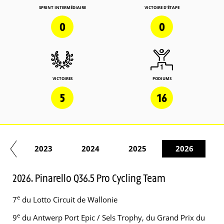
SPRINT INTERMÉDIAIRE
VICTOIRE D'ÉTAPE
0
0
VICTOIRES
PODIUMS
5
16
22
2023
2024
2025
2026
2026. Pinarello Q36.5 Pro Cycling Team
e
7
du Lotto Circuit de Wallonie
e
9
du Antwerp Port Epic / Sels Trophy, du Grand Prix du