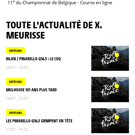
e
11
du Championnat de Belgique - Course en ligne
TOUTE L'ACTUALITÉ DE X.
MEURISSE
DÉPÊCHES
BILAN / PINARELLO-Q36.5 : LE COQ
26/07 - 18:32
DÉPÊCHES
MULHOUSE 101 ANS PLUS TARD
18/07 - 12:55
DÉPÊCHES
LES PINARELLO-Q36.5 GRIMPENT EN TÊTE
17/07 - 16:22