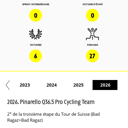
SPRINT INTERMÉDIAIRE
VICTOIRE D'ÉTAPE
0
0
VICTOIRES
PODIUMS
6
27
22
2023
2024
2025
2026
2026. Pinarello Q36.5 Pro Cycling Team
e
2
de la troisième étape du Tour de Suisse (Bad
Ragaz>Bad Ragaz)