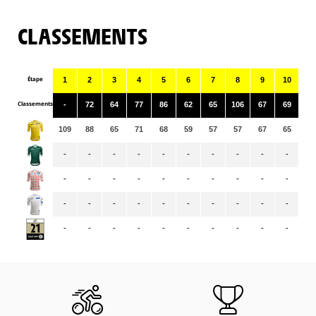
CLASSEMENTS
Étape
1
2
3
4
5
6
7
8
9
10
11
Classements
-
72
64
77
86
62
65
106
67
69
33
109
88
65
71
68
59
57
57
67
65
64
-
-
-
-
-
-
-
-
-
-
-
-
-
-
-
-
-
-
-
-
-
-
-
-
-
-
-
-
-
-
-
-
-
-
-
-
-
-
-
-
-
-
-
-