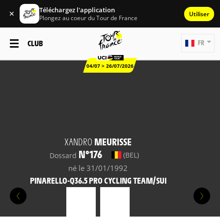
Téléchargez l'application
✕
Utiliser
Plongez au coeur du Tour de France
CLUB
FR
04/07 > 26/07/2026
XANDRO
MEURISSE
N°176
(BEL)
Dossard
né le 31/01/1992
PINARELLO-Q36.5 PRO CYCLING TEAM/SUI