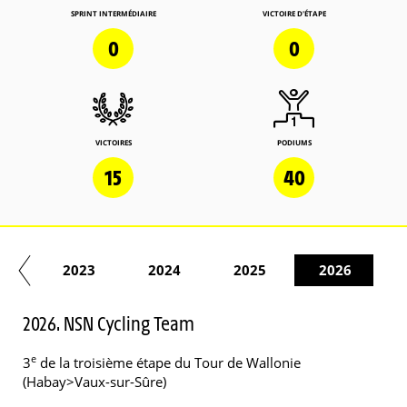
SPRINT INTERMÉDIAIRE
VICTOIRE D'ÉTAPE
0
0
VICTOIRES
PODIUMS
15
40
22
2023
2024
2025
2026
2026. NSN Cycling Team
e
3
de la troisième étape du Tour de Wallonie
(Habay>Vaux-sur-Sûre)