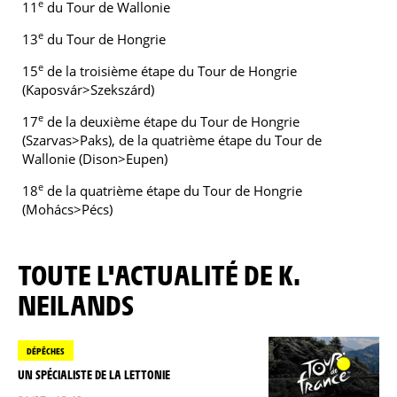
e
11
du Tour de Wallonie
e
13
du Tour de Hongrie
e
15
de la troisième étape du Tour de Hongrie
(Kaposvár>Szekszárd)
e
17
de la deuxième étape du Tour de Hongrie
(Szarvas>Paks), de la quatrième étape du Tour de
Wallonie (Dison>Eupen)
e
18
de la quatrième étape du Tour de Hongrie
(Mohács>Pécs)
TOUTE L'ACTUALITÉ DE K.
NEILANDS
DÉPÊCHES
UN SPÉCIALISTE DE LA LETTONIE