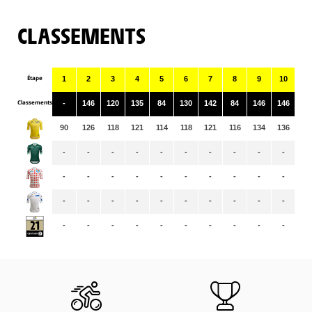
CLASSEMENTS
Étape
1
2
3
4
5
6
7
8
9
10
11
Classements
-
146
120
135
84
130
142
84
146
146
82
90
126
118
121
114
118
121
116
134
136
13
-
-
-
-
-
-
-
-
-
-
-
-
-
-
-
-
-
-
-
-
-
-
-
-
-
-
-
-
-
-
-
-
-
-
-
-
-
-
-
-
-
-
-
-