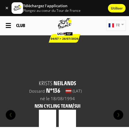
Téléchargez l'application
✕
Utiliser
Plongez au coeur du Tour de France
CLUB
FR
04/07 > 26/07/2026
KRISTS
NEILANDS
N°136
(LAT)
Dossard
né le 18/08/1994
NSN CYCLING TEAM/SUI