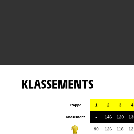
KLASSEMENTS
Etappe
1
2
3
4
Klassement
-
146
120
13
90
126
118
12