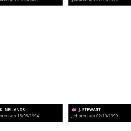
K. NEILANDS
J. STEWART
oren am 18/08/1994
geboren am 02/10/1999