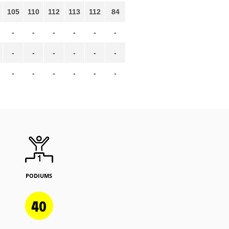
105
110
112
113
112
84
-
-
-
-
-
-
-
-
-
-
-
-
-
-
-
-
-
-
PODIUMS
40