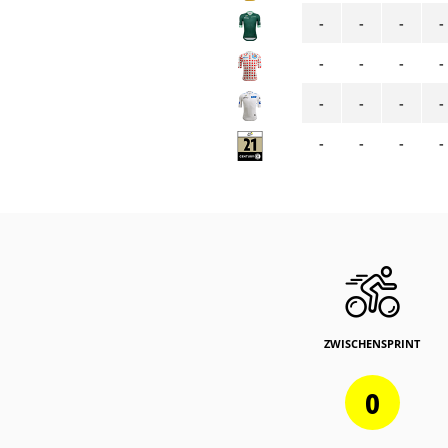
-
-
-
-
-
-
-
-
-
-
-
-
-
-
-
-
ZWISCHENSPRINT
0