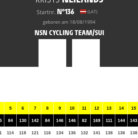
N°136
Startnr.
(LAT)
geboren am 18/08/1994
NSN CYCLING TEAM/SUI
5
6
7
8
9
10
11
12
13
14
15
5
84
130
142
84
146
146
82
169
111
144
143
1
114
118
121
116
134
136
132
141
138
136
138