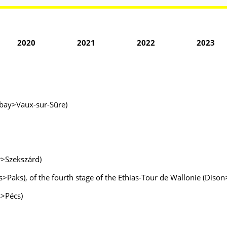
2020
2021
2022
2023
Habay>Vaux-sur-Sûre)
r>Szekszárd)
s>Paks), of the fourth stage of the Ethias-Tour de Wallonie (Diso
s>Pécs)