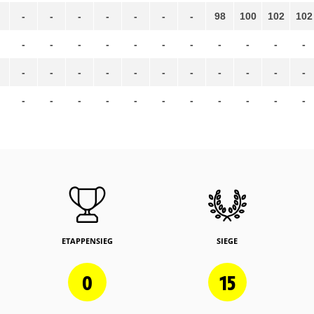
-
-
-
-
-
-
-
98
100
102
102
-
-
-
-
-
-
-
-
-
-
-
-
-
-
-
-
-
-
-
-
-
-
-
-
-
-
-
-
-
-
-
-
-
ETAPPENSIEG
SIEGE
0
15