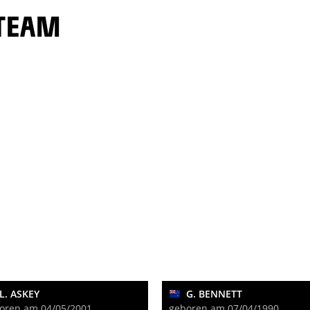
 TEAM
L. ASKEY
G. BENNETT
oren am 04/05/2001
geboren am 07/04/1990