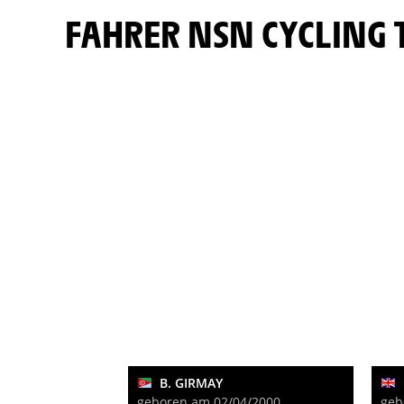
FAHRER NSN CYCLING
B. GIRMAY
geboren am 02/04/2000
geb