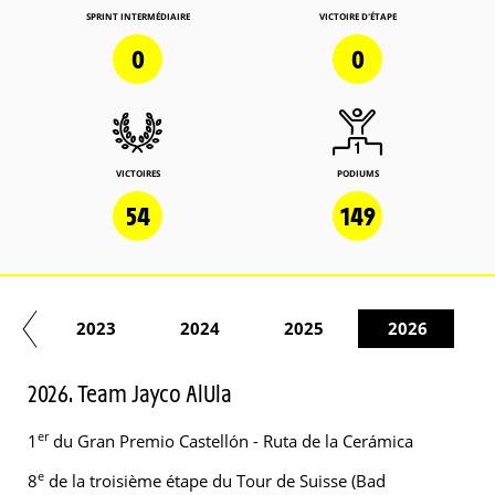
SPRINT INTERMÉDIAIRE
VICTOIRE D'ÉTAPE
0
0
VICTOIRES
PODIUMS
54
149
22
2023
2024
2025
2026
2026. Team Jayco AlUla
er
1
du Gran Premio Castellón - Ruta de la Cerámica
e
8
de la troisième étape du Tour de Suisse (Bad