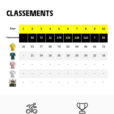
CLASSEMENTS
Étape
1
2
3
4
5
6
7
8
9
10
11
Classements
-
92
72
11
179
125
138
122
7
92
12
16
63
77
58
70
83
84
88
66
72
70
-
21
34
16
25
19
20
29
22
18
22
-
-
-
-
-
-
-
-
-
-
-
-
-
-
-
-
-
-
-
-
-
-
-
-
-
-
-
-
-
-
-
-
-