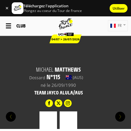
Téléchargez l'application
✕
Utiliser
Plongez au coeur du Tour de France
CLUB
FR
04/07 > 26/07/2026
MICHAEL
MATTHEWS
N°115
(AUS)
Dossard
né le 26/09/1990
TEAM JAYCO ALULA/AUS