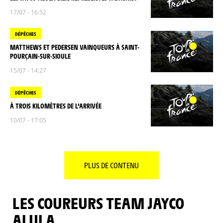
17/07 - 16:52
DÉPÊCHES
MATTHEWS ET PEDERSEN VAINQUEURS À SAINT-
POURÇAIN-SUR-SIOULE
15/07 - 14:27
DÉPÊCHES
À TROIS KILOMÈTRES DE L'ARRIVÉE
10/07 - 17:05
PLUS DE CONTENU
LES COUREURS TEAM JAYCO
ALULA