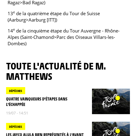
Ragaz>Bad Ragaz)
e
13
de la quatrième étape du Tour de Suisse
(Aarburg>Aarburg [ITT])
e
14
de la cinquième étape du Tour Auvergne - Rhône-
Alpes (Saint-Chamond>Parc des Oiseaux Villars-les-
Dombes)
TOUTE L'ACTUALITÉ DE M.
MATTHEWS
DÉPÊCHES
QUATRE VAINQUEURS D'ÉTAPES DANS
L'ÉCHAPPÉE
19/07 - 14:51
DÉPÊCHES
LES JAYCO ALULA BIEN REPRÉSENTÉS À L'AVANT