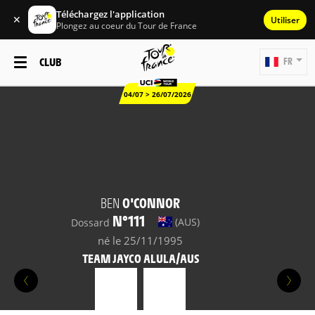
Téléchargez l'application
✕
Utiliser
Plongez au coeur du Tour de France
CLUB
FR
04/07 > 26/07/2026
BEN
O'CONNOR
N°111
(AUS)
Dossard
né le 25/11/1995
TEAM JAYCO ALULA/AUS