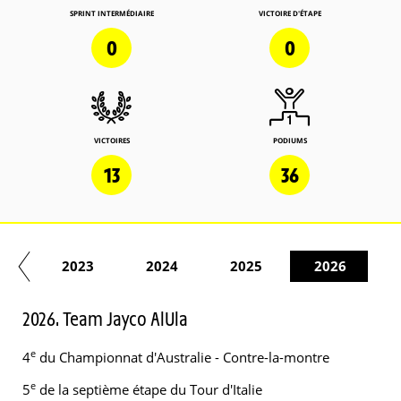
SPRINT INTERMÉDIAIRE
VICTOIRE D'ÉTAPE
0
0
VICTOIRES
PODIUMS
13
36
22
2023
2024
2025
2026
2026. Team Jayco AlUla
e
4
du Championnat d'Australie - Contre-la-montre
e
5
de la septième étape du Tour d'Italie