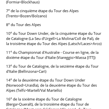
(Formia>Blockhaus)
e
7
de la cinquième étape du Tour des Alpes
(Trento>Bozen/Bolzano)
e
8
du Tour des Alpes
e
10
du Tour Down Under, de la cinquième étape du Tour
de Catalogne (La Seu d'Urgell>La Molina/Coll de Pal), de
la troisième étape du Tour des Alpes (Latsch/Laces>Arco)
e
11
du Championnat d'Australie - Course en ligne, de la
dixième étape du Tour d'Italie (Viareggio>Massa [ITT])
e
13
du Tour de Catalogne, de la seizième étape du Tour
d'Italie (Bellinzona>Carì)
e
14
de la deuxième étape du Tour Down Under
(Norwood>Uraidla), de la deuxième étape du Tour des
Alpes (Telfs>Martell/Val Martello)
e
16
de la sixième étape du Tour de Catalogne
(Berga>Queralt), de la troisième étape du Tour de