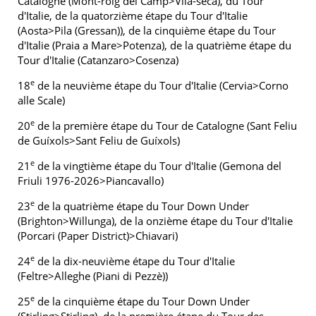
Catalogne (Mont-roig del Camp>Vila-seca), du Tour
d'Italie, de la quatorzième étape du Tour d'Italie
(Aosta>Pila (Gressan)), de la cinquième étape du Tour
d'Italie (Praia a Mare>Potenza), de la quatrième étape du
Tour d'Italie (Catanzaro>Cosenza)
e
18
de la neuvième étape du Tour d'Italie (Cervia>Corno
alle Scale)
e
20
de la première étape du Tour de Catalogne (Sant Feliu
de Guíxols>Sant Feliu de Guíxols)
e
21
de la vingtième étape du Tour d'Italie (Gemona del
Friuli 1976-2026>Piancavallo)
e
23
de la quatrième étape du Tour Down Under
(Brighton>Willunga), de la onzième étape du Tour d'Italie
(Porcari (Paper District)>Chiavari)
e
24
de la dix-neuvième étape du Tour d'Italie
(Feltre>Alleghe (Piani di Pezzè))
e
25
de la cinquième étape du Tour Down Under