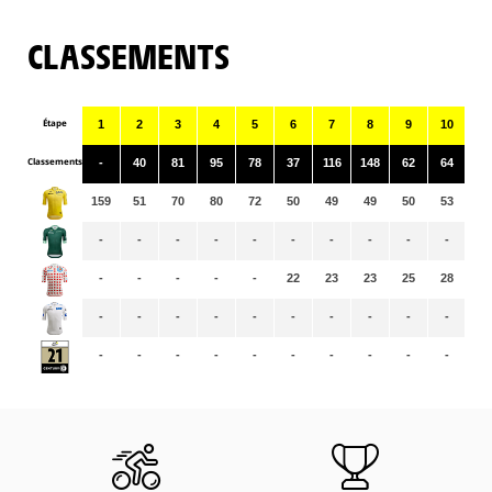
CLASSEMENTS
Étape
1
2
3
4
5
6
7
8
9
10
11
Classements
-
40
81
95
78
37
116
148
62
64
15
159
51
70
80
72
50
49
49
50
53
52
-
-
-
-
-
-
-
-
-
-
-
-
-
-
-
-
22
23
23
25
28
28
-
-
-
-
-
-
-
-
-
-
-
-
-
-
-
-
-
-
-
-
-
-