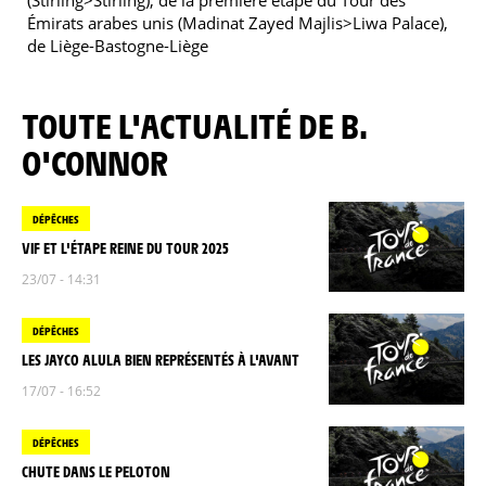
(Stirling>Stirling), de la première étape du Tour des
Émirats arabes unis (Madinat Zayed Majlis>Liwa Palace),
de Liège-Bastogne-Liège
TOUTE L'ACTUALITÉ DE B.
O'CONNOR
DÉPÊCHES
VIF ET L'ÉTAPE REINE DU TOUR 2025
23/07 - 14:31
DÉPÊCHES
LES JAYCO ALULA BIEN REPRÉSENTÉS À L'AVANT
17/07 - 16:52
DÉPÊCHES
CHUTE DANS LE PELOTON