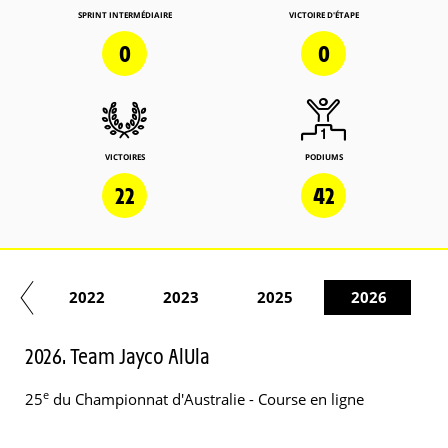
SPRINT INTERMÉDIAIRE
VICTOIRE D'ÉTAPE
0
0
VICTOIRES
PODIUMS
22
42
21
2022
2023
2025
2026
2026. Team Jayco AlUla
e
25
du Championnat d'Australie - Course en ligne