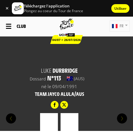
Téléchargez l'application
✕
Utiliser
Plongez au coeur du Tour de France
CLUB
FR
04/07 > 26/07/2026
LUKE
DURBRIDGE
N°113
(AUS)
Dossard
né le 09/04/1991
TEAM JAYCO ALULA/AUS