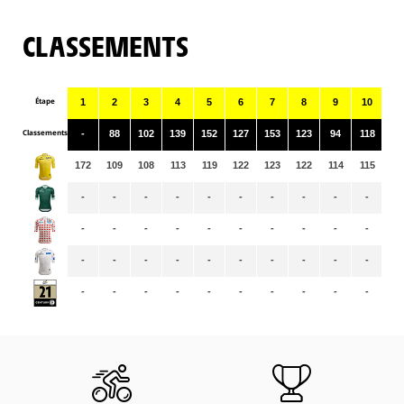
CLASSEMENTS
Étape
1
2
3
4
5
6
7
8
9
10
11
Classements
-
88
102
139
152
127
153
123
94
118
14
172
109
108
113
119
122
123
122
114
115
11
-
-
-
-
-
-
-
-
-
-
-
-
-
-
-
-
-
-
-
-
-
-
-
-
-
-
-
-
-
-
-
-
-
-
-
-
-
-
-
-
-
-
-
-